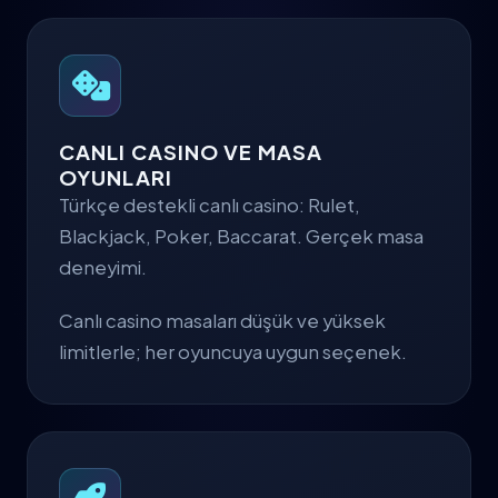
CANLI CASINO VE MASA
OYUNLARI
Türkçe destekli canlı casino: Rulet,
Blackjack, Poker, Baccarat. Gerçek masa
deneyimi.
Canlı casino masaları düşük ve yüksek
limitlerle; her oyuncuya uygun seçenek.