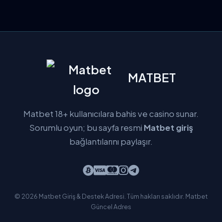
MATBET
Matbet 18+ kullanıcılara bahis ve casino sunar.
Sorumlu oyun; bu sayfa resmi
Matbet giriş
bağlantılarını paylaşır.
© 2026 Matbet Giriş & Destek Adresi. Tüm hakları saklıdır.
Matbet
Güncel Adres