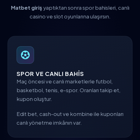
Matbet giriş
yaptıktan sonra spor bahisleri, canlı
casino ve slot oyunlarına ulaşırsın.
SPOR VE CANLI BAHİS
Maç öncesi ve canlı marketlerle futbol,
basketbol, tenis, e-spor. Oranları takip et,
kupon oluştur.
Edit bet, cash-out ve kombine ile kuponları
canlı yönetme imkânın var.