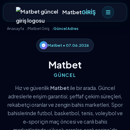
Matbet
GİRİŞ
Anasayfa
Matbet Giriş
Güncel Adres
Matbet • 07.06.2026
Matbet
GÜNCEL
Hız ve güvenlik
Matbet
ile bir arada. Güncel
adreslerle erişim garantisi; şeffaf çekim süreçleri,
rekabetçi oranlar ve zengin bahis marketleri. Spor
bahislerinde futbol, basketbol, tenis, voleybol ve
e-spor için maç öncesi ve canlı bahis
marketlerinde yüksek oranlar; canlı casino'da