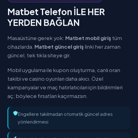
Matbet Telefon İLE HER
YERDEN BAĞLAN
Masaüstüne gerek yok:
Matbet mobil giriş
tüm
cihazlarda.
Matbet güncel giriş
linki her zaman
güncel, tek tıkla siteye gir.
Mobil uygulama ile kupon oluşturma, canlı oran
takibi ve casino oyunları daha akıcı. Özel
kampanyalar ve maç hatırlatıcıları için bildirimleri
aç; böylece fırsatları kaçırmazsın.
Engellere takılmadan otomatik güncel adres
yönlendirmesi