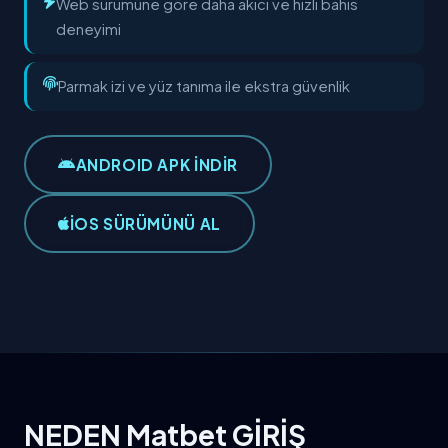
Web sürümüne göre daha akıcı ve hızlı bahis
deneyimi
Parmak izi ve yüz tanıma ile ekstra güvenlik
ANDROID APK İNDİR
IOS SÜRÜMÜNÜ AL
NEDEN Matbet GİRİŞ