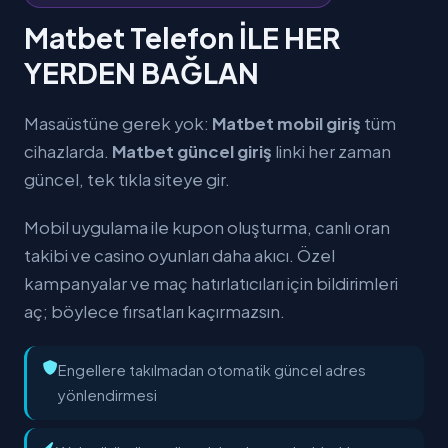
Matbet Telefon İLE HER
YERDEN BAĞLAN
Masaüstüne gerek yok:
Matbet mobil giriş
tüm
cihazlarda.
Matbet güncel giriş
linki her zaman
güncel, tek tıkla siteye gir.
Mobil uygulama ile kupon oluşturma, canlı oran
takibi ve casino oyunları daha akıcı. Özel
kampanyalar ve maç hatırlatıcıları için bildirimleri
aç; böylece fırsatları kaçırmazsın.
Engellere takılmadan otomatik güncel adres
yönlendirmesi