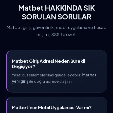
Matbet HAKKINDA SIK
SORULAN SORULAR
Matbet giriş, güvenilirlik, mobil uygulama ve hesap
erişimi; SSS'te özet.
Matbet Giriş Adresi Neden Sürekli
Değişiyor?
Yasal düzenlemeler linki güncelleyebilir.
Matbet
yeni giriş
ile doğru adrese ulaşırsın.
Matbet’nun Mobil Uygulaması Var mı?