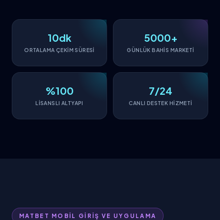
10dk
5000+
ORTALAMA ÇEKİM SÜRESİ
GÜNLÜK BAHİS MARKETİ
%100
7/24
LİSANSLI ALTYAPI
CANLI DESTEK HİZMETİ
MATBET MOBİL GİRİŞ VE UYGULAMA