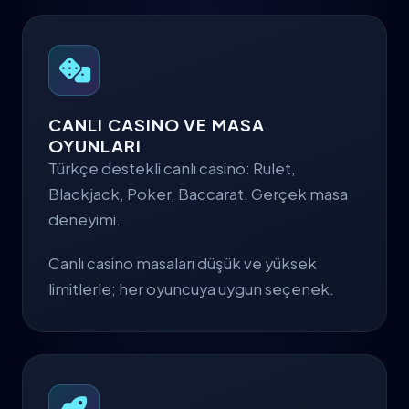
CANLI CASINO VE MASA
OYUNLARI
Türkçe destekli canlı casino: Rulet,
Blackjack, Poker, Baccarat. Gerçek masa
deneyimi.
Canlı casino masaları düşük ve yüksek
limitlerle; her oyuncuya uygun seçenek.