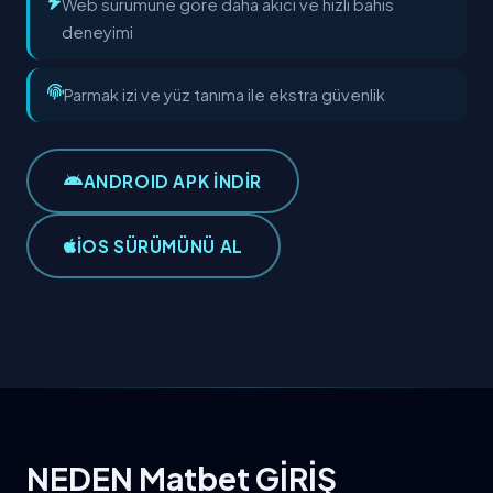
Web sürümüne göre daha akıcı ve hızlı bahis
deneyimi
Parmak izi ve yüz tanıma ile ekstra güvenlik
ANDROID APK İNDİR
IOS SÜRÜMÜNÜ AL
NEDEN Matbet GİRİŞ