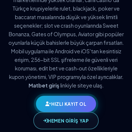
Türkçe krupiyelerle rulet, blackjack, poker ve
baccarat masalarında düşük ve yüksek limitli
seçenekler; slot ve crash oyunlarında Sweet
Bonanza, Gates of Olympus, Aviator gibi popüler
oyunlarla küçük bahislerle büyük çarpan fırsatları.
Mobil uygulama ile Android ve iOS'tan kesintisiz
erişim, 256-bit SSL şifreleme ile güvenli veri
koruması, edit bet ve cash-out özellikleriyle
kupon yönetimi, VIP programıyla özel ayrıcalıklar.
Matbet giriş
linkiyle siteye ulaş.
HIZLI KAYIT OL
HEMEN GİRİŞ YAP