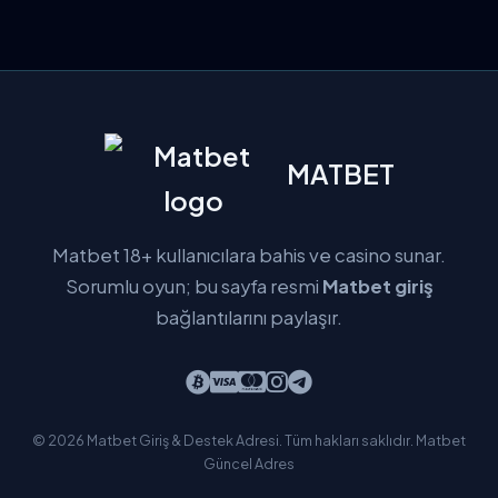
MATBET
Matbet 18+ kullanıcılara bahis ve casino sunar.
Sorumlu oyun; bu sayfa resmi
Matbet giriş
bağlantılarını paylaşır.
© 2026 Matbet Giriş & Destek Adresi. Tüm hakları saklıdır.
Matbet
Güncel Adres