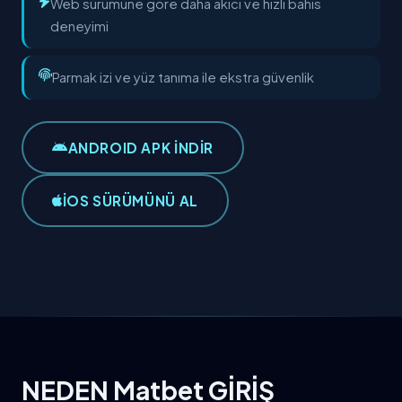
Web sürümüne göre daha akıcı ve hızlı bahis
deneyimi
Parmak izi ve yüz tanıma ile ekstra güvenlik
ANDROID APK İNDİR
IOS SÜRÜMÜNÜ AL
NEDEN Matbet GİRİŞ