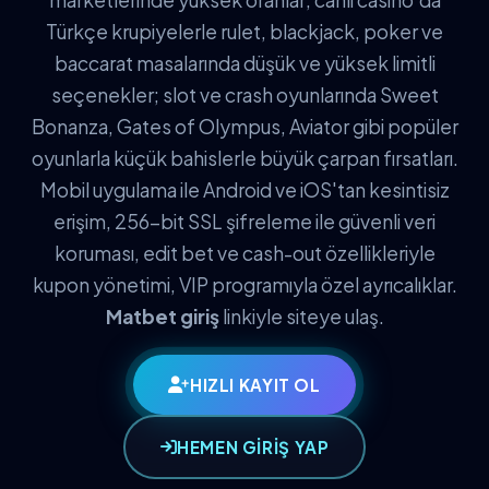
Türkçe krupiyelerle rulet, blackjack, poker ve
baccarat masalarında düşük ve yüksek limitli
seçenekler; slot ve crash oyunlarında Sweet
Bonanza, Gates of Olympus, Aviator gibi popüler
oyunlarla küçük bahislerle büyük çarpan fırsatları.
Mobil uygulama ile Android ve iOS'tan kesintisiz
erişim, 256-bit SSL şifreleme ile güvenli veri
koruması, edit bet ve cash-out özellikleriyle
kupon yönetimi, VIP programıyla özel ayrıcalıklar.
Matbet giriş
linkiyle siteye ulaş.
HIZLI KAYIT OL
HEMEN GİRİŞ YAP