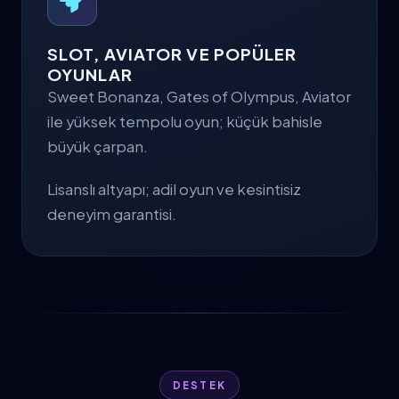
SLOT, AVIATOR VE POPÜLER
OYUNLAR
Sweet Bonanza, Gates of Olympus, Aviator
ile yüksek tempolu oyun; küçük bahisle
büyük çarpan.
Lisanslı altyapı; adil oyun ve kesintisiz
deneyim garantisi.
DESTEK