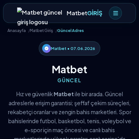
Matbet
GİRİŞ
Anasayfa
Matbet Giriş
Güncel Adres
Matbet • 07.06.2026
Matbet
GÜNCEL
Hız ve güvenlik
Matbet
ile bir arada. Güncel
adreslerle erişim garantisi; şeffaf çekim süreçleri,
rekabetçi oranlar ve zengin bahis marketleri. Spor
bahislerinde futbol, basketbol, tenis, voleybol ve
e-spor için maç öncesi ve canlı bahis
marketlerinde yüksek oranlar; canlı casino'da