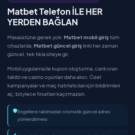
Matbet Telefon İLE HER
YERDEN BAĞLAN
Masaüstüne gerek yok:
Matbet mobil giriş
tüm
cihazlarda.
Matbet güncel giriş
linki her zaman
güncel, tek tıkla siteye gir.
Mobil uygulama ile kupon oluşturma, canlı oran
takibi ve casino oyunları daha akıcı. Özel
kampanyalar ve maç hatırlatıcıları için bildirimleri
aç; böylece fırsatları kaçırmazsın.
Engellere takılmadan otomatik güncel adres
yönlendirmesi