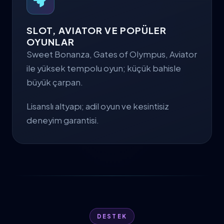
SLOT, AVIATOR VE POPÜLER
OYUNLAR
Sweet Bonanza, Gates of Olympus, Aviator
ile yüksek tempolu oyun; küçük bahisle
büyük çarpan.
Lisanslı altyapı; adil oyun ve kesintisiz
deneyim garantisi.
DESTEK