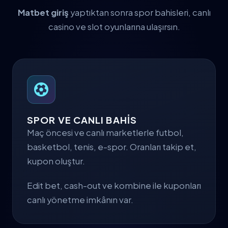
Matbet giriş
yaptıktan sonra spor bahisleri, canlı
casino ve slot oyunlarına ulaşırsın.
SPOR VE CANLI BAHİS
Maç öncesi ve canlı marketlerle futbol,
basketbol, tenis, e-spor. Oranları takip et,
kupon oluştur.
Edit bet, cash-out ve kombine ile kuponları
canlı yönetme imkânın var.