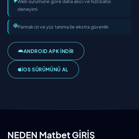
Web sürümüne göre daha akıcı ve hızlı bahis
deneyimi
Parmak izi ve yüz tanıma ile ekstra güvenlik
ANDROID APK İNDİR
IOS SÜRÜMÜNÜ AL
NEDEN Matbet GİRİŞ