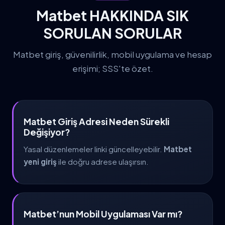
Matbet HAKKINDA SIK
SORULAN SORULAR
Matbet giriş, güvenilirlik, mobil uygulama ve hesap
erişimi; SSS'te özet.
Matbet Giriş Adresi Neden Sürekli
Değişiyor?
Yasal düzenlemeler linki güncelleyebilir.
Matbet
yeni giriş
ile doğru adrese ulaşırsın.
Matbet’nun Mobil Uygulaması Var mı?