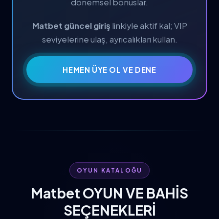
dönemsel bonuslar.
Matbet güncel giriş
linkiyle aktif kal; VIP
seviyelerine ulaş, ayrıcalıkları kullan.
HEMEN ÜYE OL VE DENE
OYUN KATALOĞU
Matbet OYUN VE BAHİS
SEÇENEKLERİ