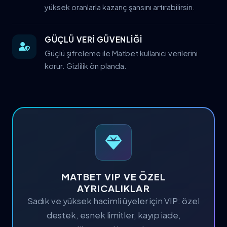
yüksek oranlarla kazanç şansını artırabilirsin.
GÜÇLÜ VERİ GÜVENLİĞİ
Güçlü şifreleme ile Matbet kullanıcı verilerini
korur. Gizlilik ön planda.
MATBET VIP VE ÖZEL
AYRICALIKLAR
Sadık ve yüksek hacimli üyeler için VIP: özel
destek, esnek limitler, kayıp iade,