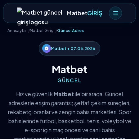
Matbet
GİRİŞ
Anasayfa
Matbet Giriş
Güncel Adres
Matbet • 07.06.2026
Matbet
GÜNCEL
Hız ve güvenlik
Matbet
ile bir arada. Güncel
adreslerle erişim garantisi; şeffaf çekim süreçleri,
rekabetçi oranlar ve zengin bahis marketleri. Spor
bahislerinde futbol, basketbol, tenis, voleybol ve
e-spor için maç öncesi ve canlı bahis
marketlerinde yüksek oranlar; canlı casino'da