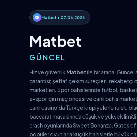
Matbet • 07.06.2026
Matbet
GÜNCEL
Hız ve güvenlik
Matbet
ile bir arada. Güncel 
garantisi; şeffaf çekim süreçleri, rekabetçi 
marketleri. Spor bahislerinde futbol, basket
e-spor için maç öncesi ve canlı bahis market
canlı casino'da Türkçe krupiyelerle rulet, bl
baccarat masalarında düşük ve yüksek limitli
crash oyunlarında Sweet Bonanza, Gates of 
popüler oyunlarla küçük bahislerle büyük çarp