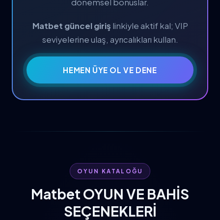
dönemsel bonuslar.
Matbet güncel giriş
linkiyle aktif kal; VIP
seviyelerine ulaş, ayrıcalıkları kullan.
HEMEN ÜYE OL VE DENE
OYUN KATALOĞU
Matbet OYUN VE BAHİS
SEÇENEKLERİ