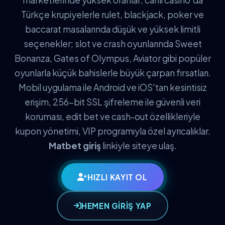
Türkçe krupiyelerle rulet, blackjack, poker ve
baccarat masalarında düşük ve yüksek limitli
seçenekler; slot ve crash oyunlarında Sweet
Bonanza, Gates of Olympus, Aviator gibi popüler
oyunlarla küçük bahislerle büyük çarpan fırsatları.
Mobil uygulama ile Android ve iOS'tan kesintisiz
erişim, 256-bit SSL şifreleme ile güvenli veri
koruması, edit bet ve cash-out özellikleriyle
kupon yönetimi, VIP programıyla özel ayrıcalıklar.
Matbet giriş
linkiyle siteye ulaş.
HIZLI KAYIT OL
HEMEN GİRİŞ YAP