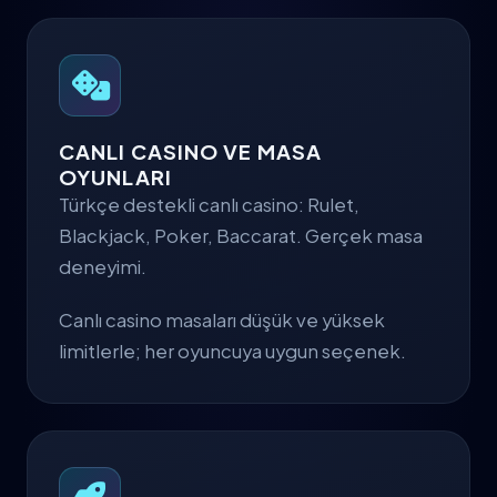
CANLI CASINO VE MASA
OYUNLARI
Türkçe destekli canlı casino: Rulet,
Blackjack, Poker, Baccarat. Gerçek masa
deneyimi.
Canlı casino masaları düşük ve yüksek
limitlerle; her oyuncuya uygun seçenek.