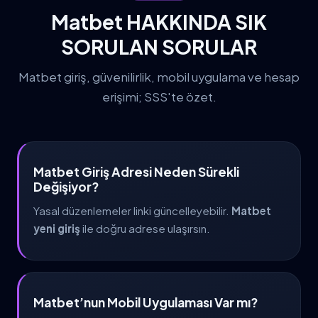
Matbet HAKKINDA SIK
SORULAN SORULAR
Matbet giriş, güvenilirlik, mobil uygulama ve hesap
erişimi; SSS'te özet.
Matbet Giriş Adresi Neden Sürekli
Değişiyor?
Yasal düzenlemeler linki güncelleyebilir.
Matbet
yeni giriş
ile doğru adrese ulaşırsın.
Matbet’nun Mobil Uygulaması Var mı?