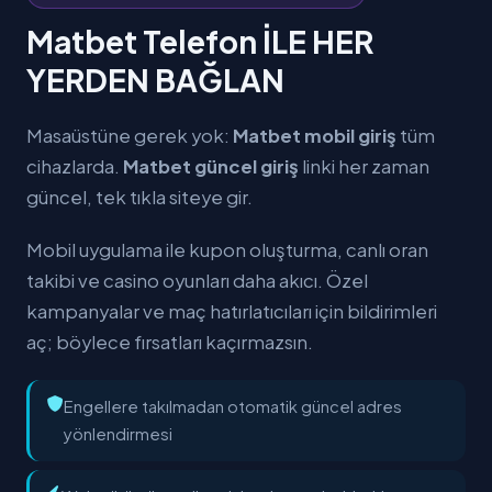
Matbet Telefon İLE HER
YERDEN BAĞLAN
Masaüstüne gerek yok:
Matbet mobil giriş
tüm
cihazlarda.
Matbet güncel giriş
linki her zaman
güncel, tek tıkla siteye gir.
Mobil uygulama ile kupon oluşturma, canlı oran
takibi ve casino oyunları daha akıcı. Özel
kampanyalar ve maç hatırlatıcıları için bildirimleri
aç; böylece fırsatları kaçırmazsın.
Engellere takılmadan otomatik güncel adres
yönlendirmesi