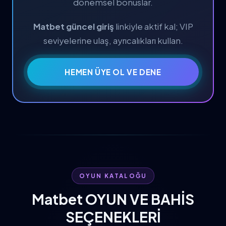
dönemsel bonuslar.
Matbet güncel giriş
linkiyle aktif kal; VIP
seviyelerine ulaş, ayrıcalıkları kullan.
HEMEN ÜYE OL VE DENE
OYUN KATALOĞU
Matbet OYUN VE BAHİS
SEÇENEKLERİ