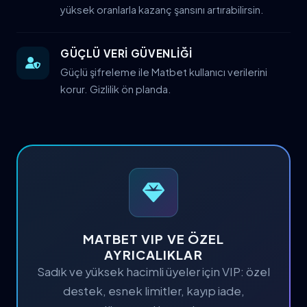
yüksek oranlarla kazanç şansını artırabilirsin.
GÜÇLÜ VERİ GÜVENLİĞİ
Güçlü şifreleme ile Matbet kullanıcı verilerini
korur. Gizlilik ön planda.
MATBET VIP VE ÖZEL
AYRICALIKLAR
Sadık ve yüksek hacimli üyeler için VIP: özel
destek, esnek limitler, kayıp iade,