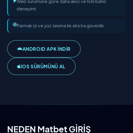
Web sürümüne göre daha akıcı ve hızlı bahis
deneyimi
Parmak izi ve yüz tanıma ile ekstra güvenlik
ANDROID APK İNDİR
IOS SÜRÜMÜNÜ AL
NEDEN Matbet GİRİŞ