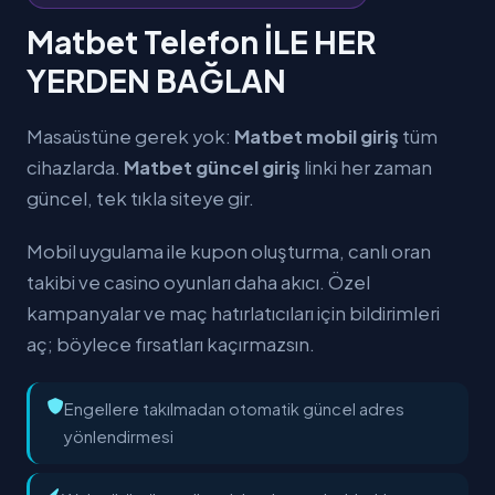
Matbet Telefon İLE HER
YERDEN BAĞLAN
Masaüstüne gerek yok:
Matbet mobil giriş
tüm
cihazlarda.
Matbet güncel giriş
linki her zaman
güncel, tek tıkla siteye gir.
Mobil uygulama ile kupon oluşturma, canlı oran
takibi ve casino oyunları daha akıcı. Özel
kampanyalar ve maç hatırlatıcıları için bildirimleri
aç; böylece fırsatları kaçırmazsın.
Engellere takılmadan otomatik güncel adres
yönlendirmesi