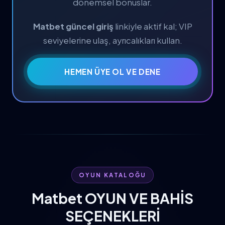
dönemsel bonuslar.
Matbet güncel giriş
linkiyle aktif kal; VIP
seviyelerine ulaş, ayrıcalıkları kullan.
HEMEN ÜYE OL VE DENE
OYUN KATALOĞU
Matbet OYUN VE BAHİS
SEÇENEKLERİ