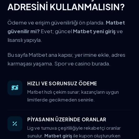
ADRESİNİ KULLANMALISIN?
Ödeme ve erişim güvenilirliği ön planda.
Matbet
güvenilir mi?
Evet; güncel
Matbet yeni giriş
ve
lisanslı yapıyla.
Bu sayfa Matbet ana kapısı; yer imine ekle, adres
karmaşası yaşama. Spor ve casino burada.
HIZLI VE SORUNSUZ ÖDEME
Matbet hızlı çekim sunar; kazançların uygun
limitlerde gecikmeden seninle.
PİYASANIN ÜZERİNDE ORANLAR
Lig ve turnuva çeşitliliğiyle rekabetçi oranlar
sunulur.
Matbet giriş
ile kupon oluştururken