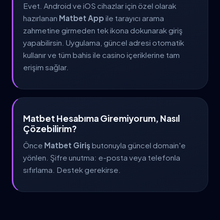
Evet. Android ve iOS cihazlar için özel olarak
hazırlanan
Matbet App
ile tarayıcı arama
zahmetine girmeden tek ikona dokunarak giriş
yapabilirsin. Uygulama, güncel adresi otomatik
kullanır ve tüm bahis ile casino içeriklerine tam
erişim sağlar.
Matbet Hesabıma Giremiyorum, Nasıl
Çözebilirim?
Önce
Matbet Giriş
butonuyla güncel domain'e
yönlen. Şifre unutma: e-posta veya telefonla
sıfırlama. Destek gerekirse.