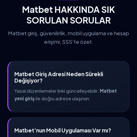
Matbet HAKKINDA SIK
SORULAN SORULAR
Matbet giriş, güvenilirlik, mobil uygulama ve hesap
erişimi; SSS'te özet.
Matbet Giriş Adresi Neden Sürekli
Değişiyor?
Yasal düzenlemeler linki güncelleyebilir.
Matbet
yeni giriş
ile doğru adrese ulaşırsın.
Matbet’nun Mobil Uygulaması Var mı?