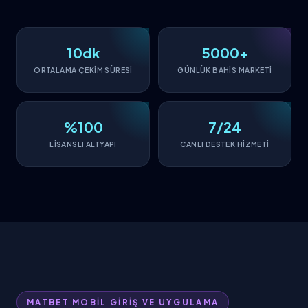
10dk
5000+
ORTALAMA ÇEKİM SÜRESİ
GÜNLÜK BAHİS MARKETİ
%100
7/24
LİSANSLI ALTYAPI
CANLI DESTEK HİZMETİ
MATBET MOBİL GİRİŞ VE UYGULAMA