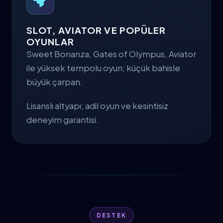
SLOT, AVIATOR VE POPÜLER
OYUNLAR
Sweet Bonanza, Gates of Olympus, Aviator
ile yüksek tempolu oyun; küçük bahisle
büyük çarpan.
Lisanslı altyapı; adil oyun ve kesintisiz
deneyim garantisi.
DESTEK