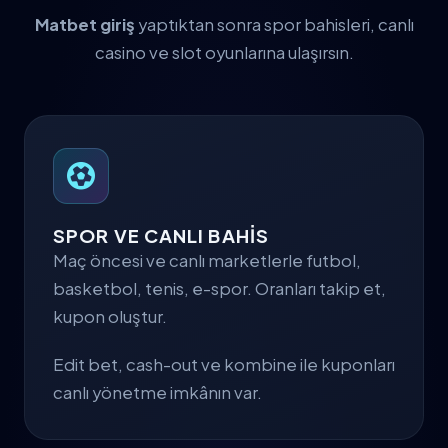
Matbet giriş
yaptıktan sonra spor bahisleri, canlı
casino ve slot oyunlarına ulaşırsın.
SPOR VE CANLI BAHİS
Maç öncesi ve canlı marketlerle futbol,
basketbol, tenis, e-spor. Oranları takip et,
kupon oluştur.
Edit bet, cash-out ve kombine ile kuponları
canlı yönetme imkânın var.