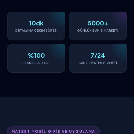
10dk
5000+
ORTALAMA ÇEKİM SÜRESİ
GÜNLÜK BAHİS MARKETİ
%100
7/24
LİSANSLI ALTYAPI
CANLI DESTEK HİZMETİ
MATBET MOBİL GİRİŞ VE UYGULAMA