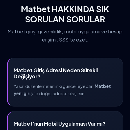
Matbet HAKKINDA SIK
SORULAN SORULAR
Matbet giriş, güvenilirlik, mobil uygulama ve hesap
erişimi; SSS'te özet.
Matbet Giriş Adresi Neden Sürekli
Değişiyor?
Yasal düzenlemeler linki güncelleyebilir.
Matbet
yeni giriş
ile doğru adrese ulaşırsın.
Matbet’nun Mobil Uygulaması Var mı?