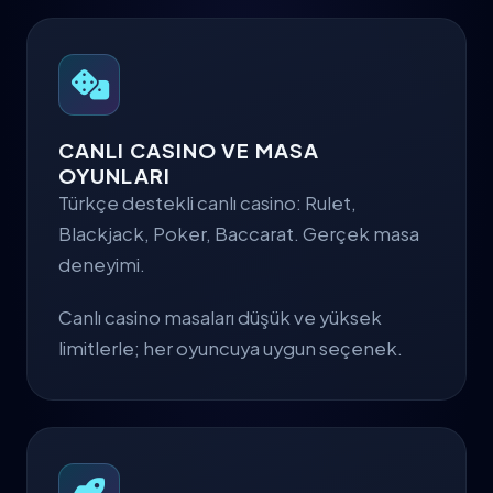
CANLI CASINO VE MASA
OYUNLARI
Türkçe destekli canlı casino: Rulet,
Blackjack, Poker, Baccarat. Gerçek masa
deneyimi.
Canlı casino masaları düşük ve yüksek
limitlerle; her oyuncuya uygun seçenek.