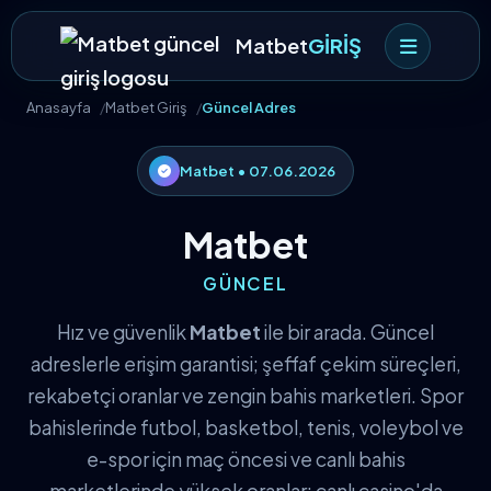
Matbet
GİRİŞ
Anasayfa
Matbet Giriş
Güncel Adres
Matbet • 07.06.2026
Matbet
GÜNCEL
Hız ve güvenlik
Matbet
ile bir arada. Güncel
adreslerle erişim garantisi; şeffaf çekim süreçleri,
rekabetçi oranlar ve zengin bahis marketleri. Spor
bahislerinde futbol, basketbol, tenis, voleybol ve
e-spor için maç öncesi ve canlı bahis
marketlerinde yüksek oranlar; canlı casino'da