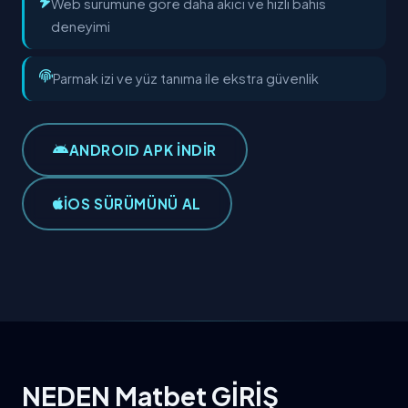
Web sürümüne göre daha akıcı ve hızlı bahis
deneyimi
Parmak izi ve yüz tanıma ile ekstra güvenlik
ANDROID APK İNDİR
IOS SÜRÜMÜNÜ AL
NEDEN Matbet GİRİŞ