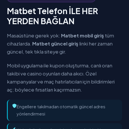
Matbet Telefon İLE HER
YERDEN BAĞLAN
Masaüstüne gerek yok:
Matbet mobil giriş
tüm
cihazlarda.
Matbet güncel giriş
linki her zaman
güncel, tek tıkla siteye gir.
Mobil uygulama ile kupon oluşturma, canlı oran
takibi ve casino oyunları daha akıcı. Özel
kampanyalar ve maç hatırlatıcıları için bildirimleri
aç; böylece fırsatları kaçırmazsın.
Engellere takılmadan otomatik güncel adres
yönlendirmesi