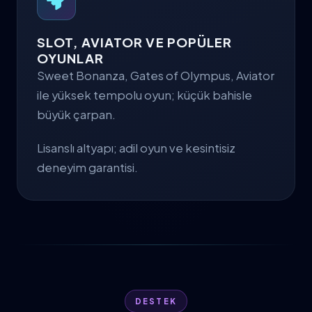
SLOT, AVIATOR VE POPÜLER
OYUNLAR
Sweet Bonanza, Gates of Olympus, Aviator
ile yüksek tempolu oyun; küçük bahisle
büyük çarpan.
Lisanslı altyapı; adil oyun ve kesintisiz
deneyim garantisi.
DESTEK