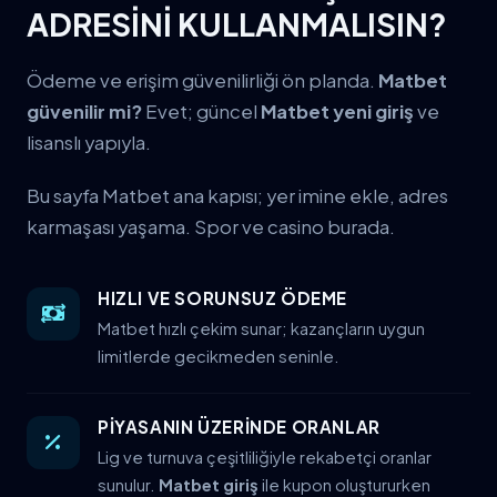
ADRESİNİ KULLANMALISIN?
Ödeme ve erişim güvenilirliği ön planda.
Matbet
güvenilir mi?
Evet; güncel
Matbet yeni giriş
ve
lisanslı yapıyla.
Bu sayfa Matbet ana kapısı; yer imine ekle, adres
karmaşası yaşama. Spor ve casino burada.
HIZLI VE SORUNSUZ ÖDEME
Matbet hızlı çekim sunar; kazançların uygun
limitlerde gecikmeden seninle.
PİYASANIN ÜZERİNDE ORANLAR
Lig ve turnuva çeşitliliğiyle rekabetçi oranlar
sunulur.
Matbet giriş
ile kupon oluştururken