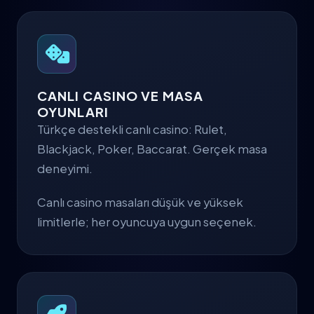
CANLI CASINO VE MASA
OYUNLARI
Türkçe destekli canlı casino: Rulet,
Blackjack, Poker, Baccarat. Gerçek masa
deneyimi.
Canlı casino masaları düşük ve yüksek
limitlerle; her oyuncuya uygun seçenek.