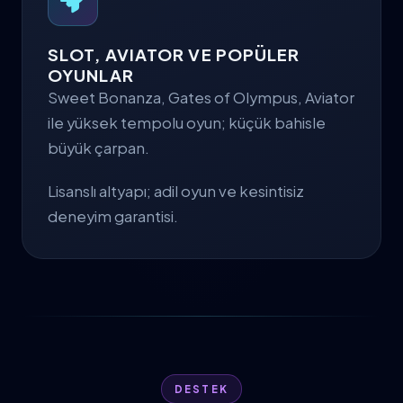
SLOT, AVIATOR VE POPÜLER
OYUNLAR
Sweet Bonanza, Gates of Olympus, Aviator
ile yüksek tempolu oyun; küçük bahisle
büyük çarpan.
Lisanslı altyapı; adil oyun ve kesintisiz
deneyim garantisi.
DESTEK