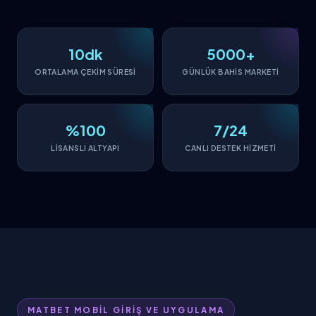
10dk
5000+
ORTALAMA ÇEKİM SÜRESİ
GÜNLÜK BAHİS MARKETİ
%100
7/24
LİSANSLI ALTYAPI
CANLI DESTEK HİZMETİ
MATBET MOBİL GİRİŞ VE UYGULAMA