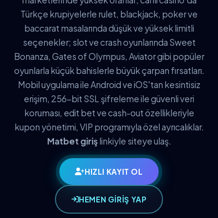
Türkçe krupiyelerle rulet, blackjack, poker ve
baccarat masalarında düşük ve yüksek limitli
seçenekler; slot ve crash oyunlarında Sweet
Bonanza, Gates of Olympus, Aviator gibi popüler
oyunlarla küçük bahislerle büyük çarpan fırsatları.
Mobil uygulama ile Android ve iOS'tan kesintisiz
erişim, 256-bit SSL şifreleme ile güvenli veri
koruması, edit bet ve cash-out özellikleriyle
kupon yönetimi, VIP programıyla özel ayrıcalıklar.
Matbet giriş
linkiyle siteye ulaş.
HIZLI KAYIT OL
HEMEN GİRİŞ YAP