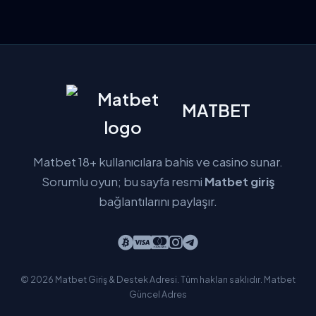
MATBET
Matbet 18+ kullanıcılara bahis ve casino sunar.
Sorumlu oyun; bu sayfa resmi
Matbet giriş
bağlantılarını paylaşır.
© 2026 Matbet Giriş & Destek Adresi. Tüm hakları saklıdır.
Matbet
Güncel Adres