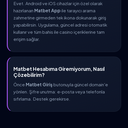
Evet. Android ve iOS cihazlar için özel olarak
hazırlanan
Matbet App
ile tarayıcı arama
zahmetine girmeden tek ikona dokunarak giriş
yapabilirsin. Uygulama, güncel adresi otomatik
kullanır ve tüm bahis ile casino içeriklerine tam
erişim sağlar.
Matbet Hesabıma Giremiyorum, Nasıl
Çözebilirim?
Önce
Matbet Giriş
butonuyla güncel domain'e
yönlen. Şifre unutma: e-posta veya telefonla
sıfırlama. Destek gerekirse.