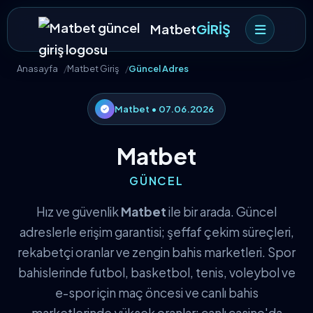
Matbet
GİRİŞ
Anasayfa
Matbet Giriş
Güncel Adres
Matbet • 07.06.2026
Matbet
GÜNCEL
Hız ve güvenlik
Matbet
ile bir arada. Güncel
adreslerle erişim garantisi; şeffaf çekim süreçleri,
rekabetçi oranlar ve zengin bahis marketleri. Spor
bahislerinde futbol, basketbol, tenis, voleybol ve
e-spor için maç öncesi ve canlı bahis
marketlerinde yüksek oranlar; canlı casino'da