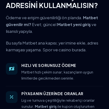
ADRESİNİ KULLANMALISIN?
Ödeme ve erişim güvenilirliği ön planda.
Matbet
güvenilir mi?
Evet; güncel
Matbet yeni giriş
ve
lisanslı yapıyla.
Bu sayfa Matbet ana kapısı; yer imine ekle, adres
karmaşası yaşama. Spor ve casino burada.
HIZLI VE SORUNSUZ ÖDEME
Matbet hızlı çekim sunar; kazançların uygun
limitlerde gecikmeden seninle.
PİYASANIN ÜZERİNDE ORANLAR
Lig ve turnuva çeşitliliğiyle rekabetçi oranlar
sunulur.
Matbet giriş
ile kupon oluştururken