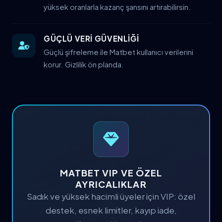
yüksek oranlarla kazanç şansını artırabilirsin.
GÜÇLÜ VERİ GÜVENLİĞİ
Güçlü şifreleme ile Matbet kullanıcı verilerini
korur. Gizlilik ön planda.
MATBET VIP VE ÖZEL
AYRICALIKLAR
Sadık ve yüksek hacimli üyeler için VIP: özel
destek, esnek limitler, kayıp iade,