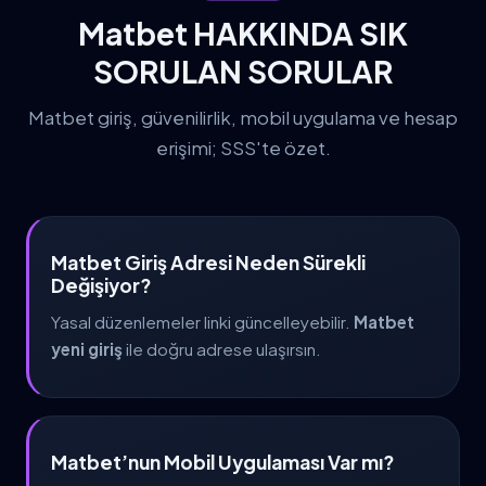
Matbet HAKKINDA SIK
SORULAN SORULAR
Matbet giriş, güvenilirlik, mobil uygulama ve hesap
erişimi; SSS'te özet.
Matbet Giriş Adresi Neden Sürekli
Değişiyor?
Yasal düzenlemeler linki güncelleyebilir.
Matbet
yeni giriş
ile doğru adrese ulaşırsın.
Matbet’nun Mobil Uygulaması Var mı?