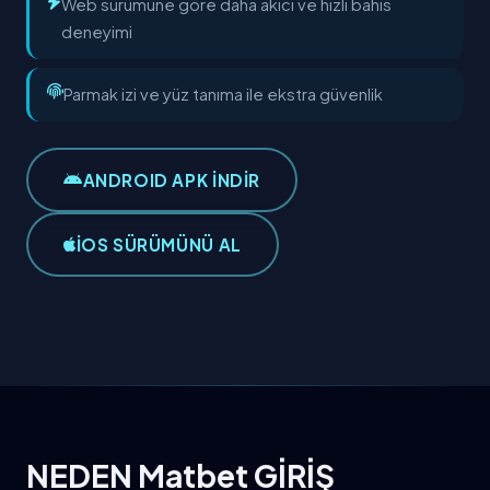
Web sürümüne göre daha akıcı ve hızlı bahis
deneyimi
Parmak izi ve yüz tanıma ile ekstra güvenlik
ANDROID APK İNDİR
IOS SÜRÜMÜNÜ AL
NEDEN Matbet GİRİŞ