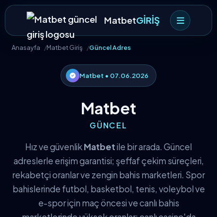
Matbet
GİRİŞ
Anasayfa
Matbet Giriş
Güncel Adres
Matbet • 07.06.2026
Matbet
GÜNCEL
Hız ve güvenlik
Matbet
ile bir arada. Güncel
adreslerle erişim garantisi; şeffaf çekim süreçleri,
rekabetçi oranlar ve zengin bahis marketleri. Spor
bahislerinde futbol, basketbol, tenis, voleybol ve
e-spor için maç öncesi ve canlı bahis
marketlerinde yüksek oranlar; canlı casino'da