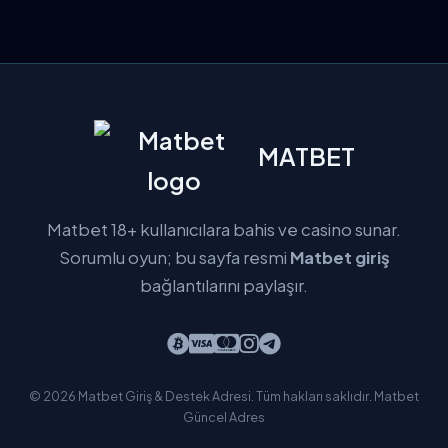
MATBET
Matbet 18+ kullanıcılara bahis ve casino sunar.
Sorumlu oyun; bu sayfa resmi
Matbet giriş
bağlantılarını paylaşır.
© 2026 Matbet Giriş & Destek Adresi. Tüm hakları saklıdır.
Matbet
Güncel Adres