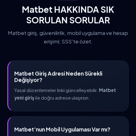
Matbet HAKKINDA SIK
SORULAN SORULAR
Matbet giriş, güvenilirlik, mobil uygulama ve hesap
erişimi; SSS'te özet.
Matbet Giriş Adresi Neden Sürekli
Değişiyor?
Yasal düzenlemeler linki güncelleyebilir.
Matbet
yeni giriş
ile doğru adrese ulaşırsın.
Matbet’nun Mobil Uygulaması Var mı?