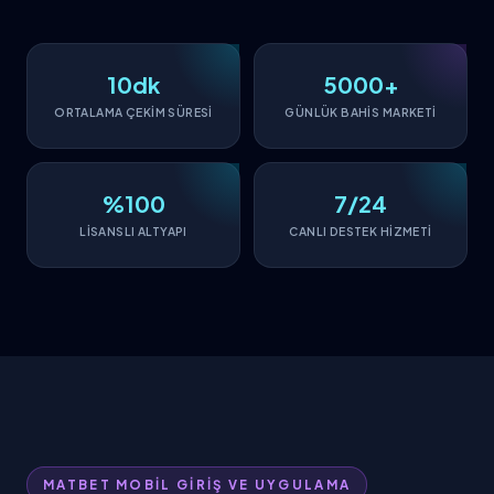
10dk
5000+
ORTALAMA ÇEKİM SÜRESİ
GÜNLÜK BAHİS MARKETİ
%100
7/24
LİSANSLI ALTYAPI
CANLI DESTEK HİZMETİ
MATBET MOBİL GİRİŞ VE UYGULAMA