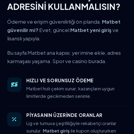
ADRESİNİ KULLANMALISIN?
Ödeme ve erişim güvenilirliği ön planda.
Matbet
güvenilir mi?
Evet; güncel
Matbet yeni giriş
ve
lisanslı yapıyla.
Bu sayfa Matbet ana kapısı; yer imine ekle, adres
karmaşası yaşama. Spor ve casino burada.
HIZLI VE SORUNSUZ ÖDEME
Matbet hızlı çekim sunar; kazançların uygun
limitlerde gecikmeden seninle.
PİYASANIN ÜZERİNDE ORANLAR
Lig ve turnuva çeşitliliğiyle rekabetçi oranlar
sunulur.
Matbet giriş
ile kupon oluştururken