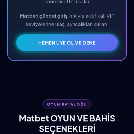
dönemsel bonuslar.
Matbet güncel giriş
linkiyle aktif kal; VIP
seviyelerine ulaş, ayrıcalıkları kullan.
HEMEN ÜYE OL VE DENE
OYUN KATALOĞU
Matbet OYUN VE BAHİS
SEÇENEKLERİ