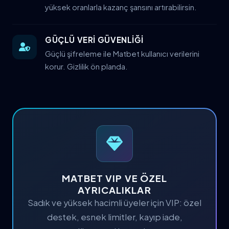
yüksek oranlarla kazanç şansını artırabilirsin.
GÜÇLÜ VERİ GÜVENLİĞİ
Güçlü şifreleme ile Matbet kullanıcı verilerini
korur. Gizlilik ön planda.
MATBET VIP VE ÖZEL
AYRICALIKLAR
Sadık ve yüksek hacimli üyeler için VIP: özel
destek, esnek limitler, kayıp iade,