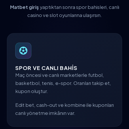
Matbet giriş
yaptıktan sonra spor bahisleri, canlı
casino ve slot oyunlarına ulaşırsın.
SPOR VE CANLI BAHİS
Maç öncesi ve canlı marketlerle futbol,
basketbol, tenis, e-spor. Oranları takip et,
kupon oluştur.
Edit bet, cash-out ve kombine ile kuponları
canlı yönetme imkânın var.