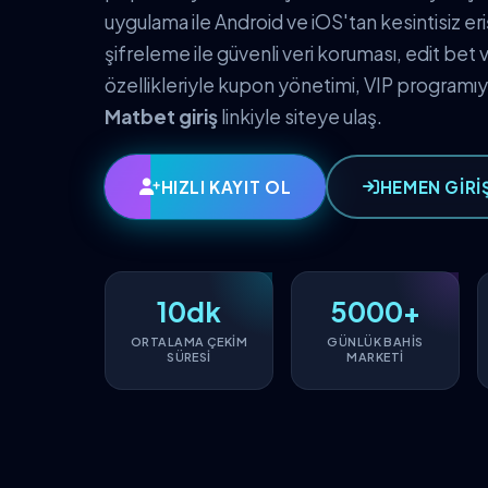
uygulama ile Android ve iOS'tan kesintisiz e
şifreleme ile güvenli veri koruması, edit bet
özellikleriyle kupon yönetimi, VIP programıyla
Matbet giriş
linkiyle siteye ulaş.
HIZLI KAYIT OL
HEMEN GİRİ
10dk
5000+
ORTALAMA ÇEKİM
GÜNLÜK BAHİS
SÜRESİ
MARKETİ