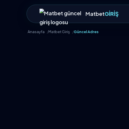
Matbet
GİRİŞ
Anasayfa
Matbet Giriş
Güncel Adres