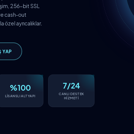
rişim, 256-bit SSL
 ve cash-out
 özel ayrıcalıklar.
Ş YAP
7/24
%100
CANLI DESTEK
LİSANSLI ALTYAPI
HİZMETİ