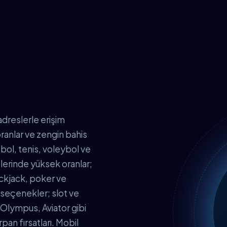
adreslerle erişim
oranlar ve zengin bahis
bol, tenis, voleybol ve
lerinde yüksek oranlar;
ackjack, poker ve
 seçenekler; slot ve
Olympus, Aviator gibi
an fırsatları. Mobil