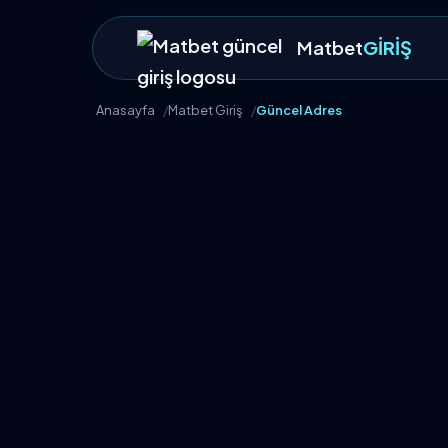
Matbet
GİRİŞ
Anasayfa
Matbet Giriş
Güncel Adres