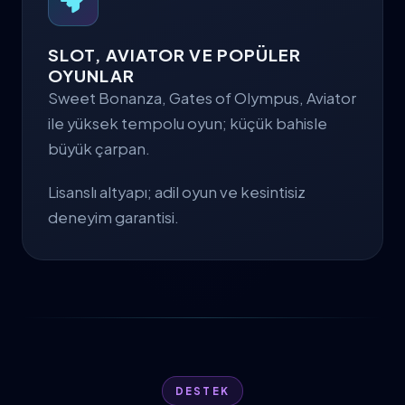
SLOT, AVIATOR VE POPÜLER
OYUNLAR
Sweet Bonanza, Gates of Olympus, Aviator
ile yüksek tempolu oyun; küçük bahisle
büyük çarpan.
Lisanslı altyapı; adil oyun ve kesintisiz
deneyim garantisi.
DESTEK