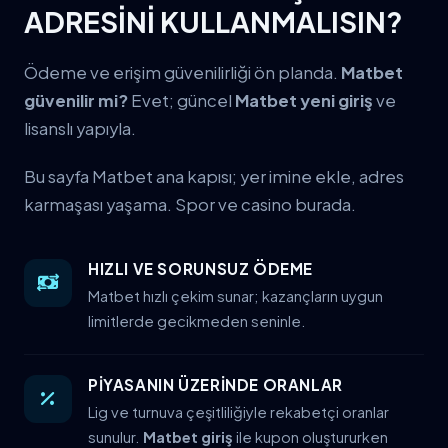
ADRESİNİ KULLANMALISIN?
Ödeme ve erişim güvenilirliği ön planda.
Matbet
güvenilir mi?
Evet; güncel
Matbet yeni giriş
ve
lisanslı yapıyla.
Bu sayfa Matbet ana kapısı; yer imine ekle, adres
karmaşası yaşama. Spor ve casino burada.
HIZLI VE SORUNSUZ ÖDEME
Matbet hızlı çekim sunar; kazançların uygun
limitlerde gecikmeden seninle.
PİYASANIN ÜZERİNDE ORANLAR
Lig ve turnuva çeşitliliğiyle rekabetçi oranlar
sunulur.
Matbet giriş
ile kupon oluştururken