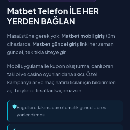
Matbet Telefon İLE HER
YERDEN BAĞLAN
Masaüstüne gerek yok:
Matbet mobil giriş
tüm
cihazlarda.
Matbet güncel giriş
linki her zaman
güncel, tek tıkla siteye gir.
Mobil uygulama ile kupon oluşturma, canlı oran
takibi ve casino oyunları daha akıcı. Özel
kampanyalar ve maç hatırlatıcıları için bildirimleri
aç; böylece fırsatları kaçırmazsın.
Engellere takılmadan otomatik güncel adres
yönlendirmesi