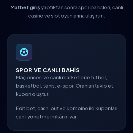
Matbet giriş
yaptıktan sonra spor bahisleri, canlı
casino ve slot oyunlarına ulaşırsın.
SPOR VE CANLI BAHİS
Maç öncesi ve canlı marketlerle futbol,
basketbol, tenis, e-spor. Oranları takip et,
kupon oluştur.
Edit bet, cash-out ve kombine ile kuponları
canlı yönetme imkânın var.