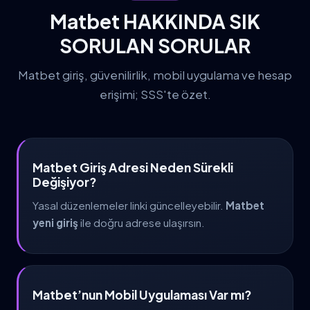
Matbet HAKKINDA SIK
SORULAN SORULAR
Matbet giriş, güvenilirlik, mobil uygulama ve hesap
erişimi; SSS'te özet.
Matbet Giriş Adresi Neden Sürekli
Değişiyor?
Yasal düzenlemeler linki güncelleyebilir.
Matbet
yeni giriş
ile doğru adrese ulaşırsın.
Matbet’nun Mobil Uygulaması Var mı?