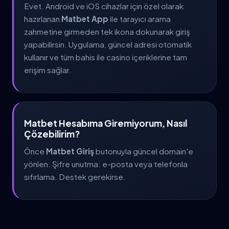
Evet. Android ve iOS cihazlar için özel olarak
hazırlanan
Matbet App
ile tarayıcı arama
zahmetine girmeden tek ikona dokunarak giriş
yapabilirsin. Uygulama, güncel adresi otomatik
kullanır ve tüm bahis ile casino içeriklerine tam
erişim sağlar.
Matbet Hesabıma Giremiyorum, Nasıl
Çözebilirim?
Önce
Matbet Giriş
butonuyla güncel domain'e
yönlen. Şifre unutma: e-posta veya telefonla
sıfırlama. Destek gerekirse.