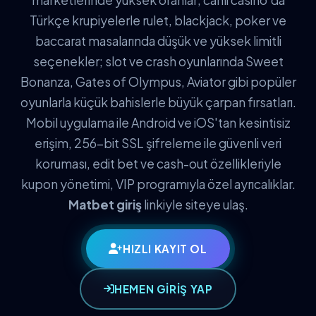
Türkçe krupiyelerle rulet, blackjack, poker ve
baccarat masalarında düşük ve yüksek limitli
seçenekler; slot ve crash oyunlarında Sweet
Bonanza, Gates of Olympus, Aviator gibi popüler
oyunlarla küçük bahislerle büyük çarpan fırsatları.
Mobil uygulama ile Android ve iOS'tan kesintisiz
erişim, 256-bit SSL şifreleme ile güvenli veri
koruması, edit bet ve cash-out özellikleriyle
kupon yönetimi, VIP programıyla özel ayrıcalıklar.
Matbet giriş
linkiyle siteye ulaş.
HIZLI KAYIT OL
HEMEN GİRİŞ YAP