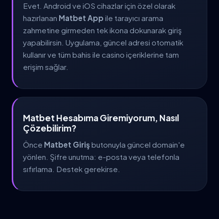
Evet. Android ve iOS cihazlar için özel olarak
hazırlanan
Matbet App
ile tarayıcı arama
zahmetine girmeden tek ikona dokunarak giriş
yapabilirsin. Uygulama, güncel adresi otomatik
kullanır ve tüm bahis ile casino içeriklerine tam
erişim sağlar.
Matbet Hesabıma Giremiyorum, Nasıl
Çözebilirim?
Önce
Matbet Giriş
butonuyla güncel domain'e
yönlen. Şifre unutma: e-posta veya telefonla
sıfırlama. Destek gerekirse.