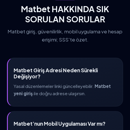
Matbet HAKKINDA SIK
SORULAN SORULAR
Matbet giriş, güvenilirlik, mobil uygulama ve hesap
erişimi; SSS'te özet.
Matbet Giriş Adresi Neden Sürekli
Değişiyor?
Yasal düzenlemeler linki güncelleyebilir.
Matbet
yeni giriş
ile doğru adrese ulaşırsın.
Matbet’nun Mobil Uygulaması Var mı?