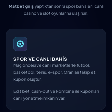
Matbet giriş
yaptıktan sonra spor bahisleri, canlı
casino ve slot oyunlarına ulaşırsın.
SPOR VE CANLI BAHİS
Maç öncesi ve canlı marketlerle futbol,
basketbol, tenis, e-spor. Oranları takip et,
kupon oluştur.
Edit bet, cash-out ve kombine ile kuponları
canlı yönetme imkânın var.