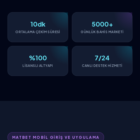
10dk
5000+
ORTALAMA ÇEKİM SÜRESİ
GÜNLÜK BAHİS MARKETİ
%100
7/24
LİSANSLI ALTYAPI
CANLI DESTEK HİZMETİ
MATBET MOBİL GİRİŞ VE UYGULAMA