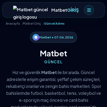
Matbet
GİRİŞ
Anasayfa
Matbet Giriş
Güncel Adres
Matbet • 07.06.2026
Matbet
GÜNCEL
Hız ve güvenlik
Matbet
ile bir arada. Güncel
adreslerle erişim garantisi; şeffaf çekim süreçleri,
rekabetçi oranlar ve zengin bahis marketleri. Spor
bahislerinde futbol, basketbol, tenis, voleybol ve
e-spor için maç öncesi ve canlı bahis
marketlerinde yüksek oranlar; canlı casino'da