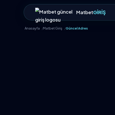
Matbet
GİRİŞ
Anasayfa
Matbet Giriş
Güncel Adres