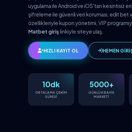
uygulama ile Android ve iOS'tan kesintisiz e
şifreleme ile güvenli veri koruması, edit bet
özellikleriyle kupon yönetimi, VIP programıyla
Matbet giriş
linkiyle siteye ulaş.
HIZLI KAYIT OL
HEMEN GİRİ
10dk
5000+
ORTALAMA ÇEKİM
GÜNLÜK BAHİS
SÜRESİ
MARKETİ