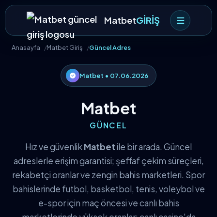
Matbet
GİRİŞ
Anasayfa
Matbet Giriş
Güncel Adres
Matbet • 07.06.2026
Matbet
GÜNCEL
Hız ve güvenlik
Matbet
ile bir arada. Güncel
adreslerle erişim garantisi; şeffaf çekim süreçleri,
rekabetçi oranlar ve zengin bahis marketleri. Spor
bahislerinde futbol, basketbol, tenis, voleybol ve
e-spor için maç öncesi ve canlı bahis
marketlerinde yüksek oranlar; canlı casino'da