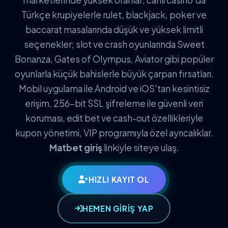
Türkçe krupiyelerle rulet, blackjack, poker ve
baccarat masalarında düşük ve yüksek limitli
seçenekler; slot ve crash oyunlarında Sweet
Bonanza, Gates of Olympus, Aviator gibi popüler
oyunlarla küçük bahislerle büyük çarpan fırsatları.
Mobil uygulama ile Android ve iOS'tan kesintisiz
erişim, 256-bit SSL şifreleme ile güvenli veri
koruması, edit bet ve cash-out özellikleriyle
kupon yönetimi, VIP programıyla özel ayrıcalıklar.
Matbet giriş
linkiyle siteye ulaş.
HIZLI KAYIT OL
HEMEN GİRİŞ YAP