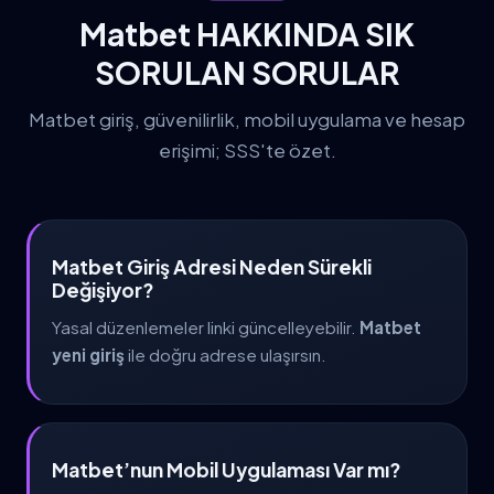
Matbet HAKKINDA SIK
SORULAN SORULAR
Matbet giriş, güvenilirlik, mobil uygulama ve hesap
erişimi; SSS'te özet.
Matbet Giriş Adresi Neden Sürekli
Değişiyor?
Yasal düzenlemeler linki güncelleyebilir.
Matbet
yeni giriş
ile doğru adrese ulaşırsın.
Matbet’nun Mobil Uygulaması Var mı?