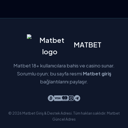
MATBET
Matbet 18+ kullanıcılara bahis ve casino sunar.
Sorumlu oyun; bu sayfa resmi
Matbet giriş
bağlantılarını paylaşır.
© 2026 Matbet Giriş & Destek Adresi. Tüm hakları saklıdır.
Matbet
Güncel Adres