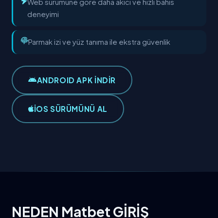
Web sürümüne göre daha akıcı ve hızlı bahis
deneyimi
Parmak izi ve yüz tanıma ile ekstra güvenlik
ANDROID APK İNDİR
IOS SÜRÜMÜNÜ AL
NEDEN Matbet GİRİŞ