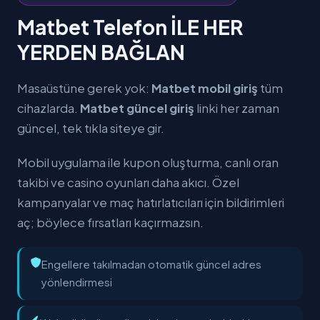
Matbet Telefon İLE HER
YERDEN BAĞLAN
Masaüstüne gerek yok:
Matbet mobil giriş
tüm
cihazlarda.
Matbet güncel giriş
linki her zaman
güncel, tek tıkla siteye gir.
Mobil uygulama ile kupon oluşturma, canlı oran
takibi ve casino oyunları daha akıcı. Özel
kampanyalar ve maç hatırlatıcıları için bildirimleri
aç; böylece fırsatları kaçırmazsın.
Engellere takılmadan otomatik güncel adres
yönlendirmesi