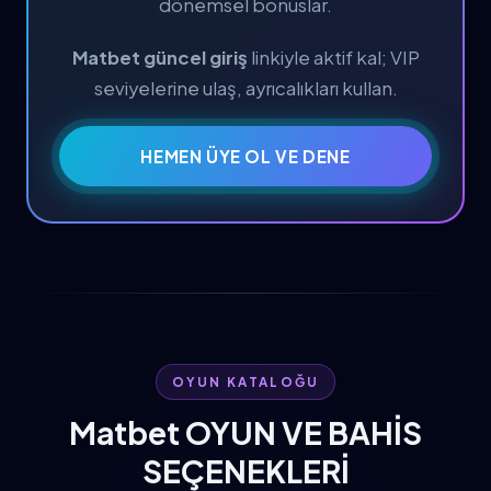
dönemsel bonuslar.
Matbet güncel giriş
linkiyle aktif kal; VIP
seviyelerine ulaş, ayrıcalıkları kullan.
HEMEN ÜYE OL VE DENE
OYUN KATALOĞU
Matbet OYUN VE BAHİS
SEÇENEKLERİ