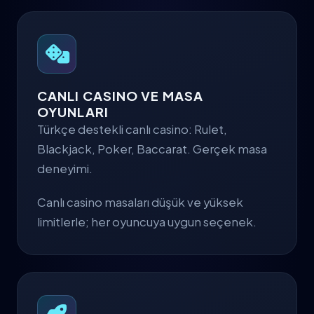
CANLI CASINO VE MASA
OYUNLARI
Türkçe destekli canlı casino: Rulet,
Blackjack, Poker, Baccarat. Gerçek masa
deneyimi.
Canlı casino masaları düşük ve yüksek
limitlerle; her oyuncuya uygun seçenek.