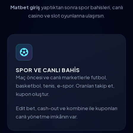
Matbet giriş
yaptıktan sonra spor bahisleri, canlı
casino ve slot oyunlarına ulaşırsın.
SPOR VE CANLI BAHİS
Maç öncesi ve canlı marketlerle futbol,
basketbol, tenis, e-spor. Oranları takip et,
kupon oluştur.
Edit bet, cash-out ve kombine ile kuponları
canlı yönetme imkânın var.