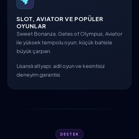
SLOT, AVIATOR VE POPÜLER
OYUNLAR
Sweet Bonanza, Gates of Olympus, Aviator
ile yüksek tempolu oyun; küçük bahisle
büyük çarpan.
Lisanslı altyapı; adil oyun ve kesintisiz
deneyim garantisi.
DESTEK