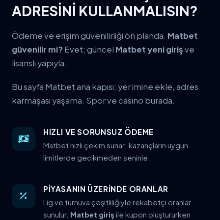
ADRESİNİ KULLANMALISIN?
Ödeme ve erişim güvenilirliği ön planda.
Matbet
güvenilir mi?
Evet; güncel
Matbet yeni giriş
ve
lisanslı yapıyla.
Bu sayfa Matbet ana kapısı; yer imine ekle, adres
karmaşası yaşama. Spor ve casino burada.
HIZLI VE SORUNSUZ ÖDEME
Matbet hızlı çekim sunar; kazançların uygun
limitlerde gecikmeden seninle.
PİYASANIN ÜZERİNDE ORANLAR
Lig ve turnuva çeşitliliğiyle rekabetçi oranlar
sunulur.
Matbet giriş
ile kupon oluştururken