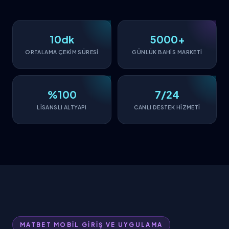
10dk
5000+
ORTALAMA ÇEKİM SÜRESİ
GÜNLÜK BAHİS MARKETİ
%100
7/24
LİSANSLI ALTYAPI
CANLI DESTEK HİZMETİ
MATBET MOBİL GİRİŞ VE UYGULAMA