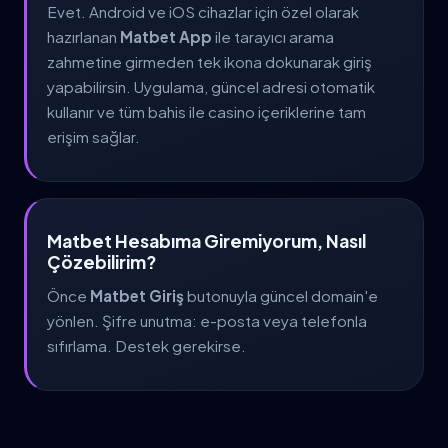
Evet. Android ve iOS cihazlar için özel olarak
hazırlanan
Matbet App
ile tarayıcı arama
zahmetine girmeden tek ikona dokunarak giriş
yapabilirsin. Uygulama, güncel adresi otomatik
kullanır ve tüm bahis ile casino içeriklerine tam
erişim sağlar.
Matbet Hesabıma Giremiyorum, Nasıl
Çözebilirim?
Önce
Matbet Giriş
butonuyla güncel domain'e
yönlen. Şifre unutma: e-posta veya telefonla
sıfırlama. Destek gerekirse.