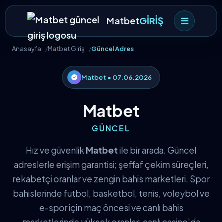
Matbet
GİRİŞ
Anasayfa
Matbet Giriş
Güncel Adres
Matbet • 07.06.2026
Matbet
GÜNCEL
Hız ve güvenlik
Matbet
ile bir arada. Güncel
adreslerle erişim garantisi; şeffaf çekim süreçleri,
rekabetçi oranlar ve zengin bahis marketleri. Spor
bahislerinde futbol, basketbol, tenis, voleybol ve
e-spor için maç öncesi ve canlı bahis
marketlerinde yüksek oranlar; canlı casino'da