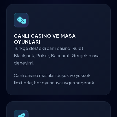
CANLI CASINO VE MASA
OYUNLARI
Türkçe destekli canlı casino: Rulet,
Blackjack, Poker, Baccarat. Gerçek masa
deneyimi.
Canlı casino masaları düşük ve yüksek
limitlerle; her oyuncuya uygun seçenek.