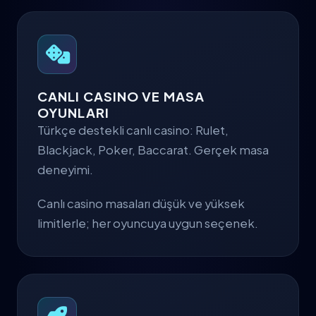
CANLI CASINO VE MASA
OYUNLARI
Türkçe destekli canlı casino: Rulet,
Blackjack, Poker, Baccarat. Gerçek masa
deneyimi.
Canlı casino masaları düşük ve yüksek
limitlerle; her oyuncuya uygun seçenek.