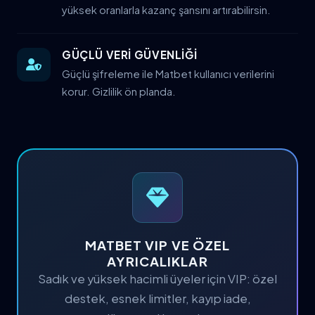
yüksek oranlarla kazanç şansını artırabilirsin.
GÜÇLÜ VERİ GÜVENLİĞİ
Güçlü şifreleme ile Matbet kullanıcı verilerini
korur. Gizlilik ön planda.
MATBET VIP VE ÖZEL
AYRICALIKLAR
Sadık ve yüksek hacimli üyeler için VIP: özel
destek, esnek limitler, kayıp iade,