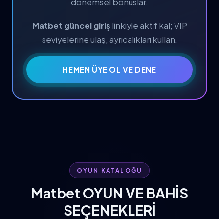
dönemsel bonuslar.
Matbet güncel giriş
linkiyle aktif kal; VIP
seviyelerine ulaş, ayrıcalıkları kullan.
HEMEN ÜYE OL VE DENE
OYUN KATALOĞU
Matbet OYUN VE BAHİS
SEÇENEKLERİ