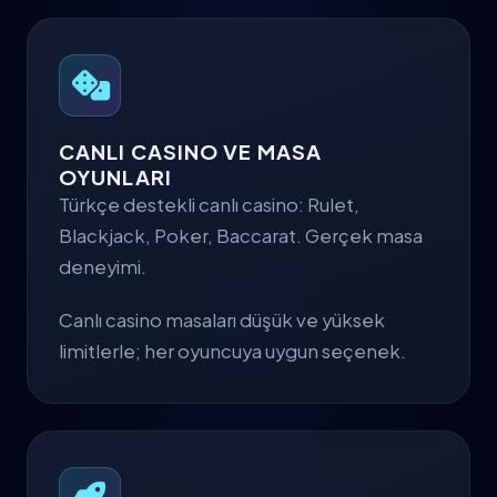
CANLI CASINO VE MASA
OYUNLARI
Türkçe destekli canlı casino: Rulet,
Blackjack, Poker, Baccarat. Gerçek masa
deneyimi.
Canlı casino masaları düşük ve yüksek
limitlerle; her oyuncuya uygun seçenek.