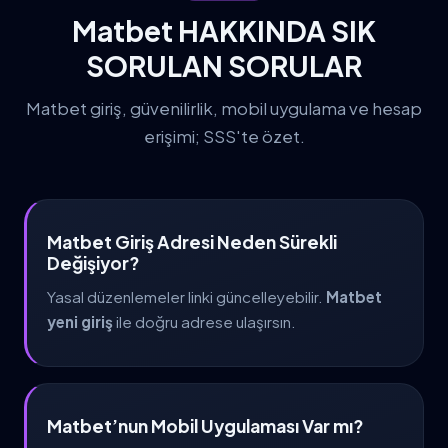
Matbet HAKKINDA SIK
SORULAN SORULAR
Matbet giriş, güvenilirlik, mobil uygulama ve hesap
erişimi; SSS'te özet.
Matbet Giriş Adresi Neden Sürekli
Değişiyor?
Yasal düzenlemeler linki güncelleyebilir.
Matbet
yeni giriş
ile doğru adrese ulaşırsın.
Matbet’nun Mobil Uygulaması Var mı?