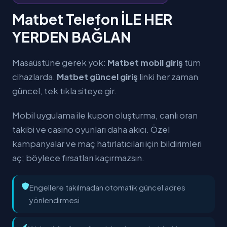
Matbet Telefon İLE HER
YERDEN BAĞLAN
Masaüstüne gerek yok:
Matbet mobil giriş
tüm
cihazlarda.
Matbet güncel giriş
linki her zaman
güncel, tek tıkla siteye gir.
Mobil uygulama ile kupon oluşturma, canlı oran
takibi ve casino oyunları daha akıcı. Özel
kampanyalar ve maç hatırlatıcıları için bildirimleri
aç; böylece fırsatları kaçırmazsın.
Engellere takılmadan otomatik güncel adres
yönlendirmesi