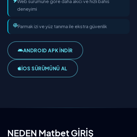
Web sürümüne göre daha akıcı ve hızlı bahis
deneyimi
Parmak izi ve yüz tanıma ile ekstra güvenlik
ANDROID APK İNDİR
IOS SÜRÜMÜNÜ AL
NEDEN Matbet GİRİŞ