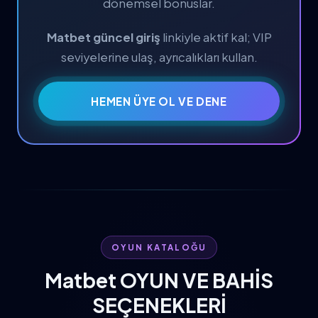
dönemsel bonuslar.
Matbet güncel giriş
linkiyle aktif kal; VIP
seviyelerine ulaş, ayrıcalıkları kullan.
HEMEN ÜYE OL VE DENE
OYUN KATALOĞU
Matbet OYUN VE BAHİS
SEÇENEKLERİ