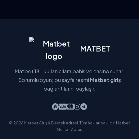
MATBET
Matbet 18+ kullanıcılara bahis ve casino sunar.
Sorumlu oyun; bu sayfa resmi
Matbet giriş
bağlantılarını paylaşır.
© 2026 Matbet Giriş & Destek Adresi. Tüm hakları saklıdır.
Matbet
Güncel Adres