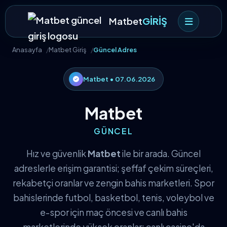
Matbet
GİRİŞ
Anasayfa
Matbet Giriş
Güncel Adres
Matbet • 07.06.2026
Matbet
GÜNCEL
Hız ve güvenlik
Matbet
ile bir arada. Güncel
adreslerle erişim garantisi; şeffaf çekim süreçleri,
rekabetçi oranlar ve zengin bahis marketleri. Spor
bahislerinde futbol, basketbol, tenis, voleybol ve
e-spor için maç öncesi ve canlı bahis
marketlerinde yüksek oranlar; canlı casino'da