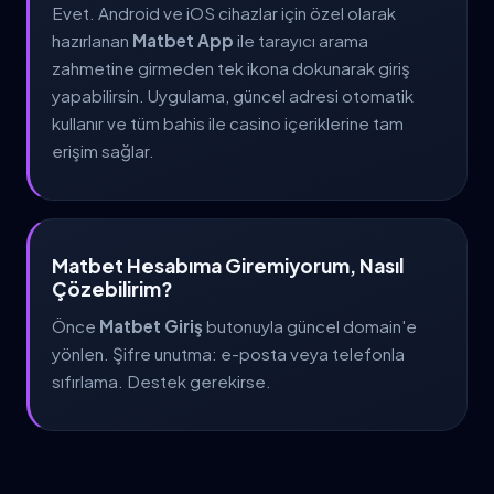
Evet. Android ve iOS cihazlar için özel olarak
hazırlanan
Matbet App
ile tarayıcı arama
zahmetine girmeden tek ikona dokunarak giriş
yapabilirsin. Uygulama, güncel adresi otomatik
kullanır ve tüm bahis ile casino içeriklerine tam
erişim sağlar.
Matbet Hesabıma Giremiyorum, Nasıl
Çözebilirim?
Önce
Matbet Giriş
butonuyla güncel domain'e
yönlen. Şifre unutma: e-posta veya telefonla
sıfırlama. Destek gerekirse.