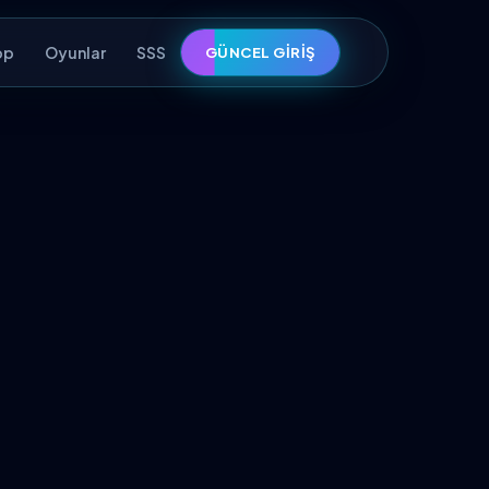
pp
Oyunlar
SSS
GÜNCEL GİRİŞ