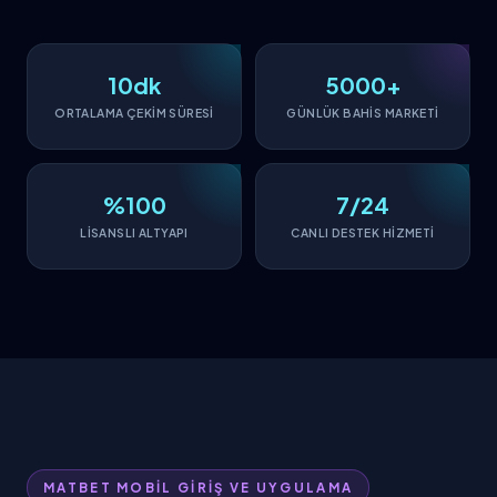
10dk
5000+
ORTALAMA ÇEKİM SÜRESİ
GÜNLÜK BAHİS MARKETİ
%100
7/24
LİSANSLI ALTYAPI
CANLI DESTEK HİZMETİ
MATBET MOBİL GİRİŞ VE UYGULAMA