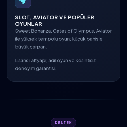
SLOT, AVIATOR VE POPÜLER
OYUNLAR
Sweet Bonanza, Gates of Olympus, Aviator
ile yüksek tempolu oyun; küçük bahisle
büyük çarpan.
Lisanslı altyapı; adil oyun ve kesintisiz
deneyim garantisi.
DESTEK