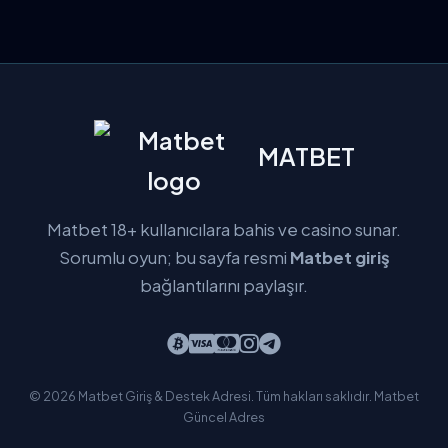
MATBET
Matbet 18+ kullanıcılara bahis ve casino sunar.
Sorumlu oyun; bu sayfa resmi
Matbet giriş
bağlantılarını paylaşır.
© 2026 Matbet Giriş & Destek Adresi. Tüm hakları saklıdır.
Matbet
Güncel Adres