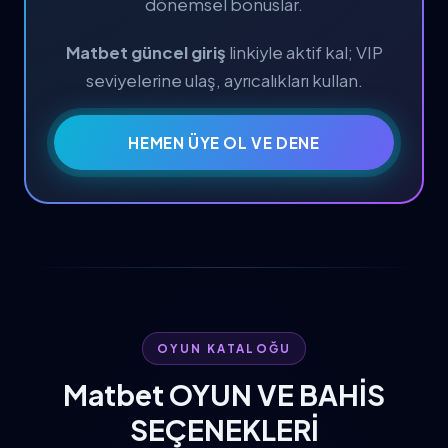
dönemsel bonuslar.
Matbet güncel giriş
linkiyle aktif kal; VIP
seviyelerine ulaş, ayrıcalıkları kullan.
HEMEN ÜYE OL VE DENE
OYUN KATALOĞU
Matbet OYUN VE BAHİS
SEÇENEKLERİ