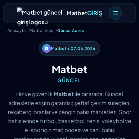
Matbet
GİRİŞ
Anasayfa
Matbet Giriş
Güncel Adres
Matbet • 07.06.2026
Matbet
GÜNCEL
Hız ve güvenlik
Matbet
ile bir arada. Güncel
adreslerle erişim garantisi; şeffaf çekim süreçleri,
rekabetçi oranlar ve zengin bahis marketleri. Spor
bahislerinde futbol, basketbol, tenis, voleybol ve
e-spor için maç öncesi ve canlı bahis
marketlerinde yüksek oranlar; canlı casino'da