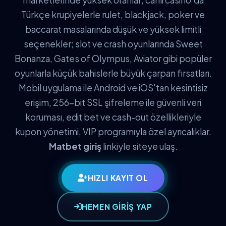
Türkçe krupiyelerle rulet, blackjack, poker ve
baccarat masalarında düşük ve yüksek limitli
seçenekler; slot ve crash oyunlarında Sweet
Bonanza, Gates of Olympus, Aviator gibi popüler
oyunlarla küçük bahislerle büyük çarpan fırsatları.
Mobil uygulama ile Android ve iOS'tan kesintisiz
erişim, 256-bit SSL şifreleme ile güvenli veri
koruması, edit bet ve cash-out özellikleriyle
kupon yönetimi, VIP programıyla özel ayrıcalıklar.
Matbet giriş
linkiyle siteye ulaş.
HIZLI KAYIT OL
HEMEN GİRİŞ YAP