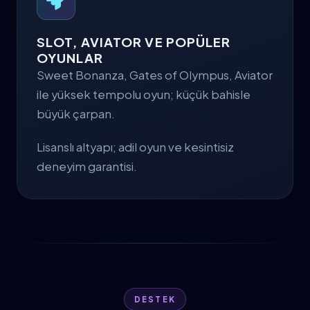
SLOT, AVIATOR VE POPÜLER
OYUNLAR
Sweet Bonanza, Gates of Olympus, Aviator
ile yüksek tempolu oyun; küçük bahisle
büyük çarpan.
Lisanslı altyapı; adil oyun ve kesintisiz
deneyim garantisi.
DESTEK