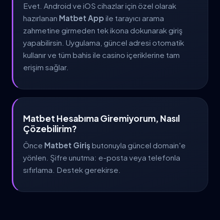
Evet. Android ve iOS cihazlar için özel olarak
hazırlanan
Matbet App
ile tarayıcı arama
zahmetine girmeden tek ikona dokunarak giriş
yapabilirsin. Uygulama, güncel adresi otomatik
kullanır ve tüm bahis ile casino içeriklerine tam
erişim sağlar.
Matbet Hesabıma Giremiyorum, Nasıl
Çözebilirim?
Önce
Matbet Giriş
butonuyla güncel domain'e
yönlen. Şifre unutma: e-posta veya telefonla
sıfırlama. Destek gerekirse.