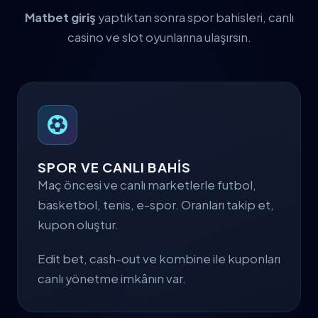
Matbet giriş
yaptıktan sonra spor bahisleri, canlı
casino ve slot oyunlarına ulaşırsın.
SPOR VE CANLI BAHİS
Maç öncesi ve canlı marketlerle futbol,
basketbol, tenis, e-spor. Oranları takip et,
kupon oluştur.
Edit bet, cash-out ve kombine ile kuponları
canlı yönetme imkânın var.