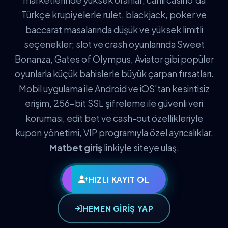
Türkçe krupiyelerle rulet, blackjack, poker ve
baccarat masalarında düşük ve yüksek limitli
seçenekler; slot ve crash oyunlarında Sweet
Bonanza, Gates of Olympus, Aviator gibi popüler
oyunlarla küçük bahislerle büyük çarpan fırsatları.
Mobil uygulama ile Android ve iOS'tan kesintisiz
erişim, 256-bit SSL şifreleme ile güvenli veri
koruması, edit bet ve cash-out özellikleriyle
kupon yönetimi, VIP programıyla özel ayrıcalıklar.
Matbet giriş
linkiyle siteye ulaş.
HIZLI KAYIT OL
HEMEN GİRİŞ YAP