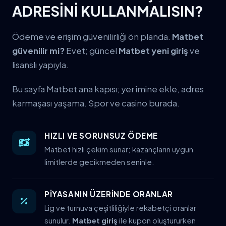
ADRESİNİ KULLANMALISIN?
Ödeme ve erişim güvenilirliği ön planda.
Matbet
güvenilir mi?
Evet; güncel
Matbet yeni giriş
ve
lisanslı yapıyla.
Bu sayfa Matbet ana kapısı; yer imine ekle, adres
karmaşası yaşama. Spor ve casino burada.
HIZLI VE SORUNSUZ ÖDEME
Matbet hızlı çekim sunar; kazançların uygun
limitlerde gecikmeden seninle.
PİYASANIN ÜZERİNDE ORANLAR
Lig ve turnuva çeşitliliğiyle rekabetçi oranlar
sunulur.
Matbet giriş
ile kupon oluştururken