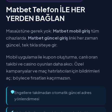
Matbet Telefon İLE HER
YERDEN BAĞLAN
Masaüstüne gerek yok:
Matbet mobil giriş
tüm
cihazlarda.
Matbet güncel giriş
linki her zaman
güncel, tek tıkla siteye gir.
Mobil uygulama ile kupon oluşturma, canlı oran
takibi ve casino oyunları daha akıcı. Özel
kampanyalar ve maç hatırlatıcıları için bildirimleri
aç; böylece fırsatları kaçırmazsın.
Engellere takılmadan otomatik güncel adres
yönlendirmesi