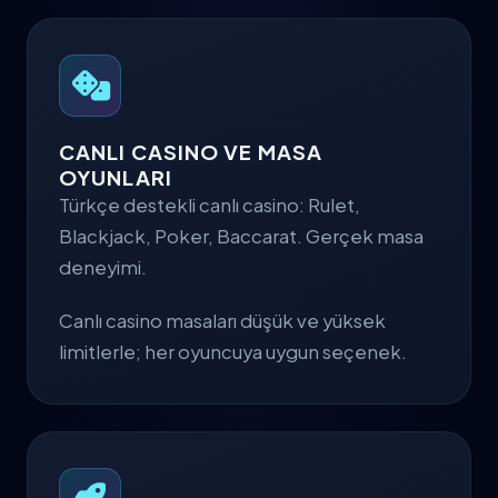
CANLI CASINO VE MASA
OYUNLARI
Türkçe destekli canlı casino: Rulet,
Blackjack, Poker, Baccarat. Gerçek masa
deneyimi.
Canlı casino masaları düşük ve yüksek
limitlerle; her oyuncuya uygun seçenek.