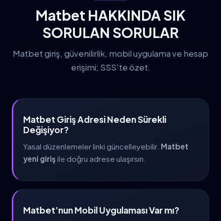
Matbet HAKKINDA SIK
SORULAN SORULAR
Matbet giriş, güvenilirlik, mobil uygulama ve hesap
erişimi; SSS'te özet.
Matbet Giriş Adresi Neden Sürekli
Değişiyor?
Yasal düzenlemeler linki güncelleyebilir.
Matbet
yeni giriş
ile doğru adrese ulaşırsın.
Matbet’nun Mobil Uygulaması Var mı?