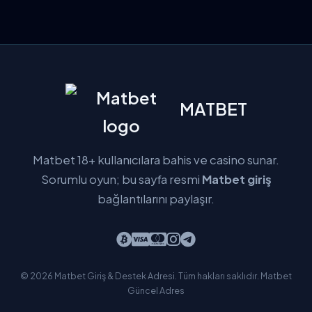
MATBET
Matbet 18+ kullanıcılara bahis ve casino sunar.
Sorumlu oyun; bu sayfa resmi
Matbet giriş
bağlantılarını paylaşır.
© 2026 Matbet Giriş & Destek Adresi. Tüm hakları saklıdır.
Matbet
Güncel Adres