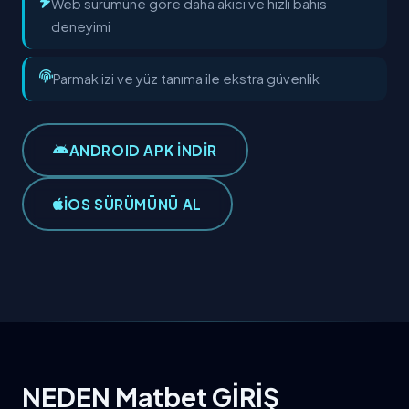
Web sürümüne göre daha akıcı ve hızlı bahis
deneyimi
Parmak izi ve yüz tanıma ile ekstra güvenlik
ANDROID APK İNDİR
IOS SÜRÜMÜNÜ AL
NEDEN Matbet GİRİŞ