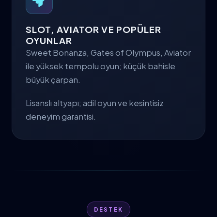
SLOT, AVIATOR VE POPÜLER
OYUNLAR
Sweet Bonanza, Gates of Olympus, Aviator
ile yüksek tempolu oyun; küçük bahisle
büyük çarpan.
Lisanslı altyapı; adil oyun ve kesintisiz
deneyim garantisi.
DESTEK