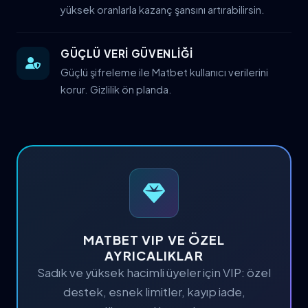
yüksek oranlarla kazanç şansını artırabilirsin.
GÜÇLÜ VERİ GÜVENLİĞİ
Güçlü şifreleme ile Matbet kullanıcı verilerini
korur. Gizlilik ön planda.
MATBET VIP VE ÖZEL
AYRICALIKLAR
Sadık ve yüksek hacimli üyeler için VIP: özel
destek, esnek limitler, kayıp iade,