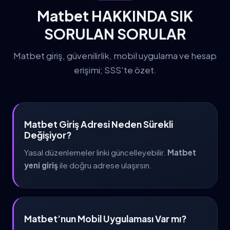
Matbet HAKKINDA SIK
SORULAN SORULAR
Matbet giriş, güvenilirlik, mobil uygulama ve hesap
erişimi; SSS'te özet.
Matbet Giriş Adresi Neden Sürekli
Değişiyor?
Yasal düzenlemeler linki güncelleyebilir.
Matbet
yeni giriş
ile doğru adrese ulaşırsın.
Matbet’nun Mobil Uygulaması Var mı?