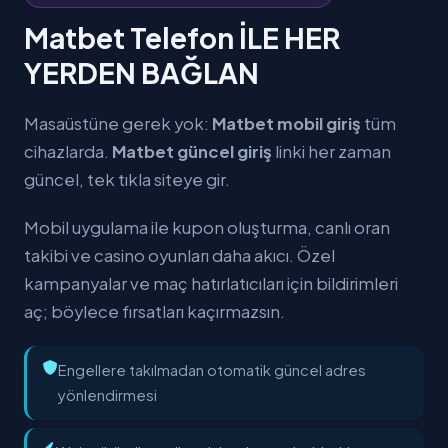
Matbet Telefon İLE HER
YERDEN BAĞLAN
Masaüstüne gerek yok:
Matbet mobil giriş
tüm
cihazlarda.
Matbet güncel giriş
linki her zaman
güncel, tek tıkla siteye gir.
Mobil uygulama ile kupon oluşturma, canlı oran
takibi ve casino oyunları daha akıcı. Özel
kampanyalar ve maç hatırlatıcıları için bildirimleri
aç; böylece fırsatları kaçırmazsın.
Engellere takılmadan otomatik güncel adres
yönlendirmesi