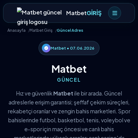
Matbet
GİRİŞ
Anasayfa
Matbet Giriş
Güncel Adres
Matbet • 07.06.2026
Matbet
GÜNCEL
Hız ve güvenlik
Matbet
ile bir arada. Güncel
adreslerle erişim garantisi; şeffaf çekim süreçleri,
rekabetçi oranlar ve zengin bahis marketleri. Spor
bahislerinde futbol, basketbol, tenis, voleybol ve
e-spor için maç öncesi ve canlı bahis
marketlerinde yüksek oranlar; canlı casino'da