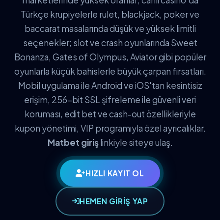
Türkçe krupiyelerle rulet, blackjack, poker ve
baccarat masalarında düşük ve yüksek limitli
seçenekler; slot ve crash oyunlarında Sweet
Bonanza, Gates of Olympus, Aviator gibi popüler
oyunlarla küçük bahislerle büyük çarpan fırsatları.
Mobil uygulama ile Android ve iOS'tan kesintisiz
erişim, 256-bit SSL şifreleme ile güvenli veri
koruması, edit bet ve cash-out özellikleriyle
kupon yönetimi, VIP programıyla özel ayrıcalıklar.
Matbet giriş
linkiyle siteye ulaş.
HIZLI KAYIT OL
HEMEN GİRİŞ YAP