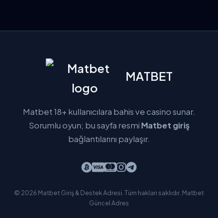
MATBET
Matbet 18+ kullanıcılara bahis ve casino sunar.
Sorumlu oyun; bu sayfa resmi
Matbet giriş
bağlantılarını paylaşır.
© 2026 Matbet Giriş & Destek Adresi. Tüm hakları saklıdır.
Matbet
Güncel Adres