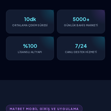
10dk
5000+
ORTALAMA ÇEKİM SÜRESİ
GÜNLÜK BAHİS MARKETİ
%100
7/24
LİSANSLI ALTYAPI
CANLI DESTEK HİZMETİ
MATBET MOBİL GİRİŞ VE UYGULAMA