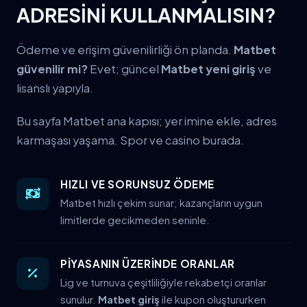
ADRESİNİ KULLANMALISIN?
Ödeme ve erişim güvenilirliği ön planda.
Matbet
güvenilir mi?
Evet; güncel
Matbet yeni giriş
ve
lisanslı yapıyla.
Bu sayfa Matbet ana kapısı; yer imine ekle, adres
karmaşası yaşama. Spor ve casino burada.
HIZLI VE SORUNSUZ ÖDEME
Matbet hızlı çekim sunar; kazançların uygun
limitlerde gecikmeden seninle.
PİYASANIN ÜZERİNDE ORANLAR
Lig ve turnuva çeşitliliğiyle rekabetçi oranlar
sunulur.
Matbet giriş
ile kupon oluştururken