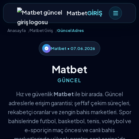
Matbet
GİRİŞ
Anasayfa
Matbet Giriş
Güncel Adres
Matbet • 07.06.2026
Matbet
GÜNCEL
Hız ve güvenlik
Matbet
ile bir arada. Güncel
adreslerle erişim garantisi; şeffaf çekim süreçleri,
rekabetçi oranlar ve zengin bahis marketleri. Spor
bahislerinde futbol, basketbol, tenis, voleybol ve
e-spor için maç öncesi ve canlı bahis
marketlerinde yüksek oranlar; canlı casino'da