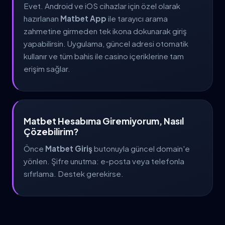
Evet. Android ve iOS cihazlar için özel olarak
hazırlanan
Matbet App
ile tarayıcı arama
zahmetine girmeden tek ikona dokunarak giriş
yapabilirsin. Uygulama, güncel adresi otomatik
kullanır ve tüm bahis ile casino içeriklerine tam
erişim sağlar.
Matbet Hesabıma Giremiyorum, Nasıl
Çözebilirim?
Önce
Matbet Giriş
butonuyla güncel domain'e
yönlen. Şifre unutma: e-posta veya telefonla
sıfırlama. Destek gerekirse.