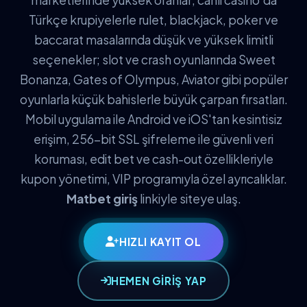
Türkçe krupiyelerle rulet, blackjack, poker ve
baccarat masalarında düşük ve yüksek limitli
seçenekler; slot ve crash oyunlarında Sweet
Bonanza, Gates of Olympus, Aviator gibi popüler
oyunlarla küçük bahislerle büyük çarpan fırsatları.
Mobil uygulama ile Android ve iOS'tan kesintisiz
erişim, 256-bit SSL şifreleme ile güvenli veri
koruması, edit bet ve cash-out özellikleriyle
kupon yönetimi, VIP programıyla özel ayrıcalıklar.
Matbet giriş
linkiyle siteye ulaş.
HIZLI KAYIT OL
HEMEN GİRİŞ YAP