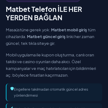
Matbet Telefon İLE HER
YERDEN BAĞLAN
Masaüstüne gerek yok:
Matbet mobil giriş
tüm
cihazlarda.
Matbet güncel giriş
linki her zaman
güncel, tek tıkla siteye gir.
Mobil uygulama ile kupon oluşturma, canlı oran
takibi ve casino oyunları daha akıcı. Özel
kampanyalar ve maç hatırlatıcıları için bildirimleri
aç; böylece fırsatları kaçırmazsın.
Engellere takılmadan otomatik güncel adres
yönlendirmesi