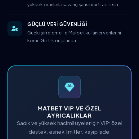
yüksek oranlarla kazanç şansını artırabilirsin.
GÜÇLÜ VERİ GÜVENLİĞİ
Güçlü şifreleme ile Matbet kullanıcı verilerini
korur. Gizlilik ön planda.
MATBET VIP VE ÖZEL
AYRICALIKLAR
Sadık ve yüksek hacimli üyeler için VIP: özel
destek, esnek limitler, kayıp iade,