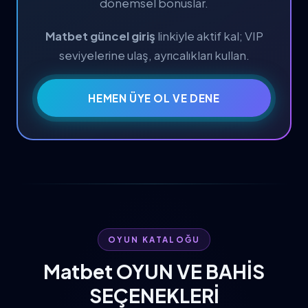
dönemsel bonuslar.
Matbet güncel giriş
linkiyle aktif kal; VIP
seviyelerine ulaş, ayrıcalıkları kullan.
HEMEN ÜYE OL VE DENE
OYUN KATALOĞU
Matbet OYUN VE BAHİS
SEÇENEKLERİ