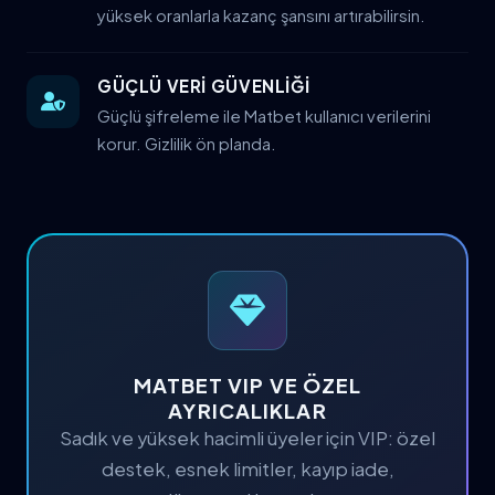
yüksek oranlarla kazanç şansını artırabilirsin.
GÜÇLÜ VERİ GÜVENLİĞİ
Güçlü şifreleme ile Matbet kullanıcı verilerini
korur. Gizlilik ön planda.
MATBET VIP VE ÖZEL
AYRICALIKLAR
Sadık ve yüksek hacimli üyeler için VIP: özel
destek, esnek limitler, kayıp iade,