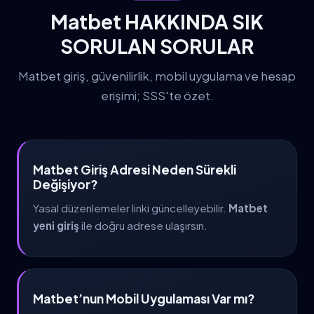
Matbet HAKKINDA SIK
SORULAN SORULAR
Matbet giriş, güvenilirlik, mobil uygulama ve hesap
erişimi; SSS'te özet.
Matbet Giriş Adresi Neden Sürekli
Değişiyor?
Yasal düzenlemeler linki güncelleyebilir.
Matbet
yeni giriş
ile doğru adrese ulaşırsın.
Matbet’nun Mobil Uygulaması Var mı?