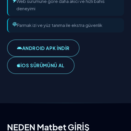
Web sürümüne göre daha akıcı ve hızlı bahis
deneyimi
Parmak izi ve yüz tanıma ile ekstra güvenlik
ANDROID APK İNDİR
IOS SÜRÜMÜNÜ AL
NEDEN Matbet GİRİŞ