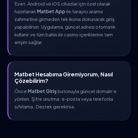
Evet. Android ve iOS cihazlar için özel olarak
hazırlanan
Matbet App
ile tarayıcı arama
zahmetine girmeden tek ikona dokunarak giriş
yapabilirsin. Uygulama, güncel adresi otomatik
kullanır ve tüm bahis ile casino içeriklerine tam
erişim sağlar.
Matbet Hesabıma Giremiyorum, Nasıl
Çözebilirim?
Önce
Matbet Giriş
butonuyla güncel domain'e
yönlen. Şifre unutma: e-posta veya telefonla
sıfırlama. Destek gerekirse.