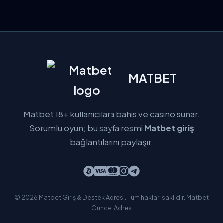
MATBET
Matbet 18+ kullanıcılara bahis ve casino sunar.
Sorumlu oyun; bu sayfa resmi
Matbet giriş
bağlantılarını paylaşır.
© 2026 Matbet Giriş & Destek Adresi. Tüm hakları saklıdır.
Matbet
Güncel Adres