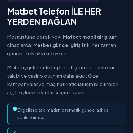
Matbet Telefon İLE HER
YERDEN BAĞLAN
Masaüstüne gerek yok:
Matbet mobil giriş
tüm
cihazlarda.
Matbet güncel giriş
linki her zaman
güncel, tek tıkla siteye gir.
Mobil uygulama ile kupon oluşturma, canlı oran
takibi ve casino oyunları daha akıcı. Özel
kampanyalar ve maç hatırlatıcıları için bildirimleri
aç; böylece fırsatları kaçırmazsın.
Engellere takılmadan otomatik güncel adres
yönlendirmesi