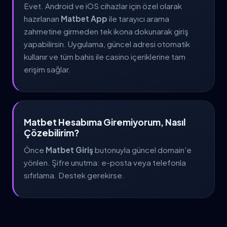
Evet. Android ve iOS cihazlar için özel olarak
hazırlanan
Matbet App
ile tarayıcı arama
zahmetine girmeden tek ikona dokunarak giriş
yapabilirsin. Uygulama, güncel adresi otomatik
kullanır ve tüm bahis ile casino içeriklerine tam
erişim sağlar.
Matbet Hesabıma Giremiyorum, Nasıl
Çözebilirim?
Önce
Matbet Giriş
butonuyla güncel domain'e
yönlen. Şifre unutma: e-posta veya telefonla
sıfırlama. Destek gerekirse.