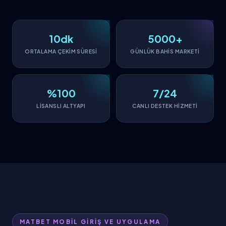
10dk
5000+
ORTALAMA ÇEKİM SÜRESİ
GÜNLÜK BAHİS MARKETİ
%100
7/24
LİSANSLI ALTYAPI
CANLI DESTEK HİZMETİ
MATBET MOBİL GİRİŞ VE UYGULAMA