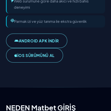
Web sürümüne göre daha akıcı ve hızlı bahis
deneyimi
Parmak izi ve yüz tanıma ile ekstra güvenlik
ANDROID APK İNDİR
IOS SÜRÜMÜNÜ AL
NEDEN Matbet GİRİŞ