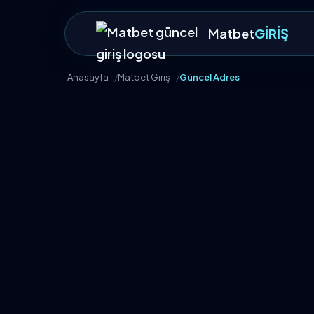
Matbet
GİRİŞ
Anasayfa
Matbet Giriş
Güncel Adres