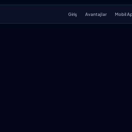
Giriş
Avantajlar
Mobil A