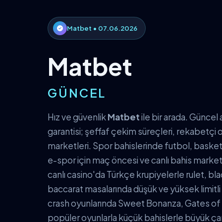
Matbet • 07.06.2026
Matbet
GÜNCEL
Hız ve güvenlik
Matbet
ile bir arada. Güncel 
garantisi; şeffaf çekim süreçleri, rekabetçi 
marketleri. Spor bahislerinde futbol, basket
e-spor için maç öncesi ve canlı bahis market
canlı casino'da Türkçe krupiyelerle rulet, bl
baccarat masalarında düşük ve yüksek limitli
crash oyunlarında Sweet Bonanza, Gates of 
popüler oyunlarla küçük bahislerle büyük çarp