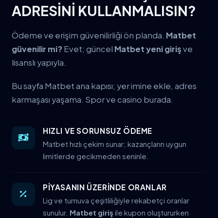
ADRESİNİ KULLANMALISIN?
Ödeme ve erişim güvenilirliği ön planda.
Matbet
güvenilir mi?
Evet; güncel
Matbet yeni giriş
ve
lisanslı yapıyla.
Bu sayfa Matbet ana kapısı; yer imine ekle, adres
karmaşası yaşama. Spor ve casino burada.
HIZLI VE SORUNSUZ ÖDEME
Matbet hızlı çekim sunar; kazançların uygun
limitlerde gecikmeden seninle.
PİYASANIN ÜZERİNDE ORANLAR
Lig ve turnuva çeşitliliğiyle rekabetçi oranlar
sunulur.
Matbet giriş
ile kupon oluştururken