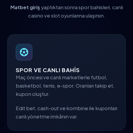
Matbet giriş
yaptıktan sonra spor bahisleri, canlı
casino ve slot oyunlarına ulaşırsın.
SPOR VE CANLI BAHİS
Maç öncesi ve canlı marketlerle futbol,
basketbol, tenis, e-spor. Oranları takip et,
kupon oluştur.
Edit bet, cash-out ve kombine ile kuponları
canlı yönetme imkânın var.