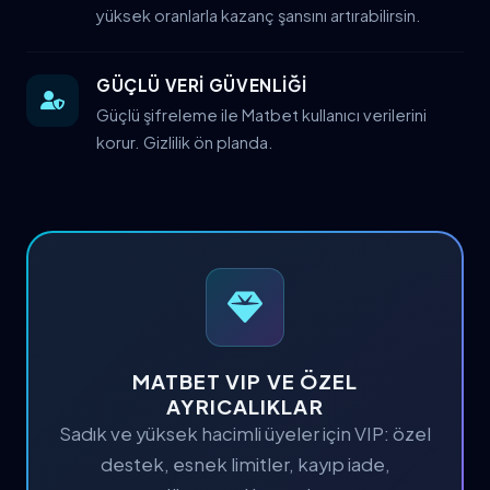
yüksek oranlarla kazanç şansını artırabilirsin.
GÜÇLÜ VERİ GÜVENLİĞİ
Güçlü şifreleme ile Matbet kullanıcı verilerini
korur. Gizlilik ön planda.
MATBET VIP VE ÖZEL
AYRICALIKLAR
Sadık ve yüksek hacimli üyeler için VIP: özel
destek, esnek limitler, kayıp iade,