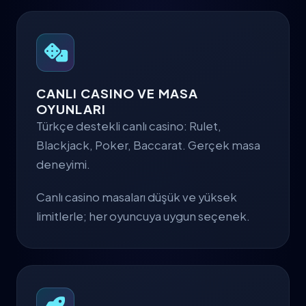
CANLI CASINO VE MASA
OYUNLARI
Türkçe destekli canlı casino: Rulet,
Blackjack, Poker, Baccarat. Gerçek masa
deneyimi.
Canlı casino masaları düşük ve yüksek
limitlerle; her oyuncuya uygun seçenek.