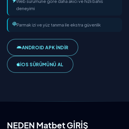
Web sürümüne göre daha akıcı ve hızlı bahis
deneyimi
Parmak izi ve yüz tanıma ile ekstra güvenlik
ANDROID APK İNDİR
IOS SÜRÜMÜNÜ AL
NEDEN Matbet GİRİŞ