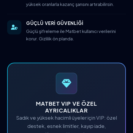
yüksek oranlarla kazanç şansını artırabilirsin.
GÜÇLÜ VERİ GÜVENLİĞİ
Güçlü şifreleme ile Matbet kullanıcı verilerini
korur. Gizlilik ön planda.
MATBET VIP VE ÖZEL
AYRICALIKLAR
Sadık ve yüksek hacimli üyeler için VIP: özel
destek, esnek limitler, kayıp iade,