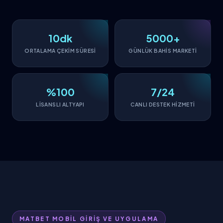
10dk
5000+
ORTALAMA ÇEKİM SÜRESİ
GÜNLÜK BAHİS MARKETİ
%100
7/24
LİSANSLI ALTYAPI
CANLI DESTEK HİZMETİ
MATBET MOBİL GİRİŞ VE UYGULAMA