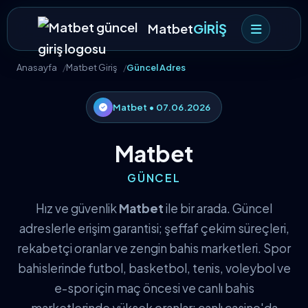
Matbet
GİRİŞ
Anasayfa
Matbet Giriş
Güncel Adres
Matbet • 07.06.2026
Matbet
GÜNCEL
Hız ve güvenlik
Matbet
ile bir arada. Güncel
adreslerle erişim garantisi; şeffaf çekim süreçleri,
rekabetçi oranlar ve zengin bahis marketleri. Spor
bahislerinde futbol, basketbol, tenis, voleybol ve
e-spor için maç öncesi ve canlı bahis
marketlerinde yüksek oranlar; canlı casino'da