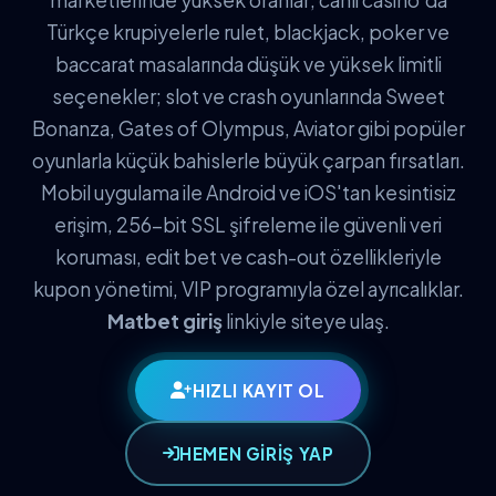
Türkçe krupiyelerle rulet, blackjack, poker ve
baccarat masalarında düşük ve yüksek limitli
seçenekler; slot ve crash oyunlarında Sweet
Bonanza, Gates of Olympus, Aviator gibi popüler
oyunlarla küçük bahislerle büyük çarpan fırsatları.
Mobil uygulama ile Android ve iOS'tan kesintisiz
erişim, 256-bit SSL şifreleme ile güvenli veri
koruması, edit bet ve cash-out özellikleriyle
kupon yönetimi, VIP programıyla özel ayrıcalıklar.
Matbet giriş
linkiyle siteye ulaş.
HIZLI KAYIT OL
HEMEN GİRİŞ YAP