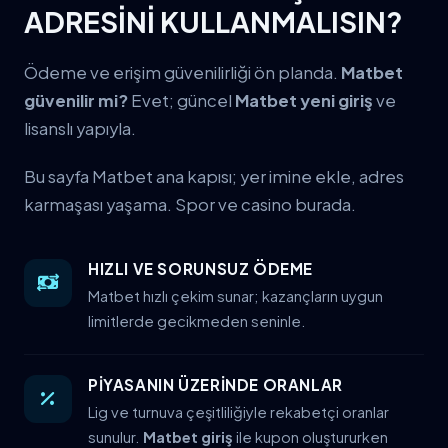
ADRESİNİ KULLANMALISIN?
Ödeme ve erişim güvenilirliği ön planda.
Matbet
güvenilir mi?
Evet; güncel
Matbet yeni giriş
ve
lisanslı yapıyla.
Bu sayfa Matbet ana kapısı; yer imine ekle, adres
karmaşası yaşama. Spor ve casino burada.
HIZLI VE SORUNSUZ ÖDEME
Matbet hızlı çekim sunar; kazançların uygun
limitlerde gecikmeden seninle.
PİYASANIN ÜZERİNDE ORANLAR
Lig ve turnuva çeşitliliğiyle rekabetçi oranlar
sunulur.
Matbet giriş
ile kupon oluştururken