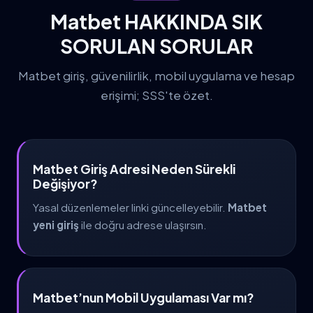
Matbet HAKKINDA SIK
SORULAN SORULAR
Matbet giriş, güvenilirlik, mobil uygulama ve hesap
erişimi; SSS'te özet.
Matbet Giriş Adresi Neden Sürekli
Değişiyor?
Yasal düzenlemeler linki güncelleyebilir.
Matbet
yeni giriş
ile doğru adrese ulaşırsın.
Matbet’nun Mobil Uygulaması Var mı?