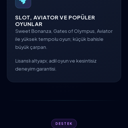
SLOT, AVIATOR VE POPÜLER
OYUNLAR
Sweet Bonanza, Gates of Olympus, Aviator
ile yüksek tempolu oyun; küçük bahisle
büyük çarpan.
Lisanslı altyapı; adil oyun ve kesintisiz
deneyim garantisi.
DESTEK