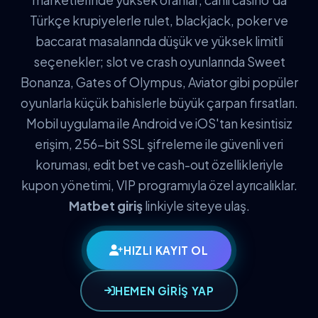
Türkçe krupiyelerle rulet, blackjack, poker ve
baccarat masalarında düşük ve yüksek limitli
seçenekler; slot ve crash oyunlarında Sweet
Bonanza, Gates of Olympus, Aviator gibi popüler
oyunlarla küçük bahislerle büyük çarpan fırsatları.
Mobil uygulama ile Android ve iOS'tan kesintisiz
erişim, 256-bit SSL şifreleme ile güvenli veri
koruması, edit bet ve cash-out özellikleriyle
kupon yönetimi, VIP programıyla özel ayrıcalıklar.
Matbet giriş
linkiyle siteye ulaş.
HIZLI KAYIT OL
HEMEN GİRİŞ YAP