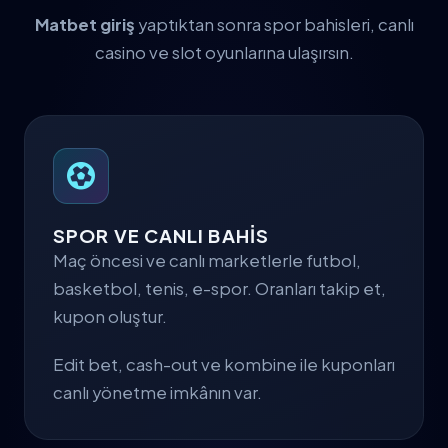
Matbet giriş
yaptıktan sonra spor bahisleri, canlı
casino ve slot oyunlarına ulaşırsın.
SPOR VE CANLI BAHİS
Maç öncesi ve canlı marketlerle futbol,
basketbol, tenis, e-spor. Oranları takip et,
kupon oluştur.
Edit bet, cash-out ve kombine ile kuponları
canlı yönetme imkânın var.