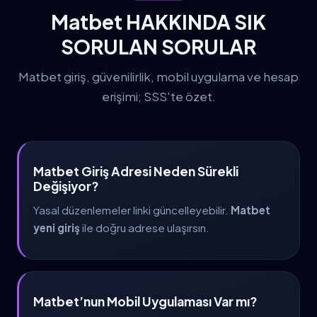
Matbet HAKKINDA SIK
SORULAN SORULAR
Matbet giriş, güvenilirlik, mobil uygulama ve hesap
erişimi; SSS'te özet.
Matbet Giriş Adresi Neden Sürekli
Değişiyor?
Yasal düzenlemeler linki güncelleyebilir.
Matbet
yeni giriş
ile doğru adrese ulaşırsın.
Matbet’nun Mobil Uygulaması Var mı?