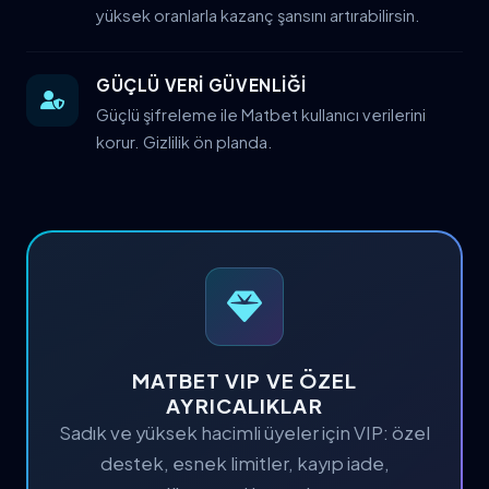
yüksek oranlarla kazanç şansını artırabilirsin.
GÜÇLÜ VERİ GÜVENLİĞİ
Güçlü şifreleme ile Matbet kullanıcı verilerini
korur. Gizlilik ön planda.
MATBET VIP VE ÖZEL
AYRICALIKLAR
Sadık ve yüksek hacimli üyeler için VIP: özel
destek, esnek limitler, kayıp iade,