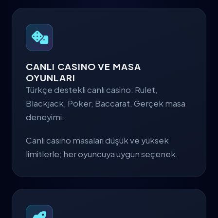
CANLI CASINO VE MASA
OYUNLARI
Türkçe destekli canlı casino: Rulet,
Blackjack, Poker, Baccarat. Gerçek masa
deneyimi.
Canlı casino masaları düşük ve yüksek
limitlerle; her oyuncuya uygun seçenek.