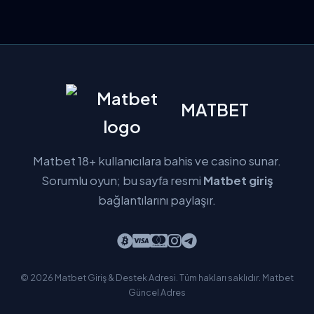
MATBET
Matbet 18+ kullanıcılara bahis ve casino sunar.
Sorumlu oyun; bu sayfa resmi
Matbet giriş
bağlantılarını paylaşır.
© 2026 Matbet Giriş & Destek Adresi. Tüm hakları saklıdır.
Matbet
Güncel Adres