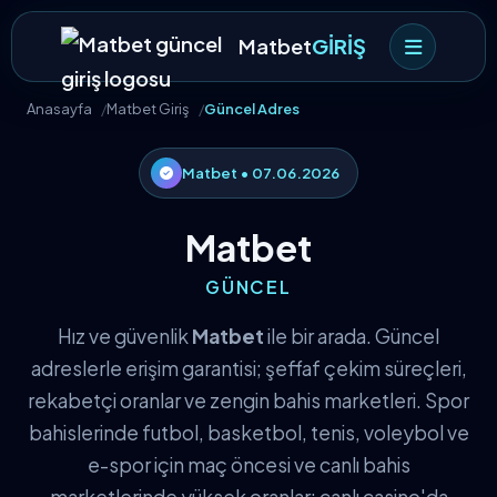
Matbet
GİRİŞ
Anasayfa
Matbet Giriş
Güncel Adres
Matbet • 07.06.2026
Matbet
GÜNCEL
Hız ve güvenlik
Matbet
ile bir arada. Güncel
adreslerle erişim garantisi; şeffaf çekim süreçleri,
rekabetçi oranlar ve zengin bahis marketleri. Spor
bahislerinde futbol, basketbol, tenis, voleybol ve
e-spor için maç öncesi ve canlı bahis
marketlerinde yüksek oranlar; canlı casino'da