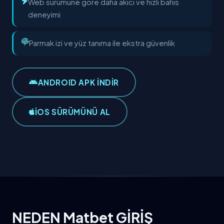
Web sürümüne göre daha akıcı ve hızlı bahis
deneyimi
Parmak izi ve yüz tanıma ile ekstra güvenlik
ANDROID APK İNDİR
IOS SÜRÜMÜNÜ AL
NEDEN Matbet GİRİŞ