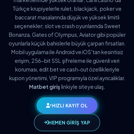
Türkçe krupiyelerle rulet, blackjack, poker ve
baccarat masalarında düşük ve yüksek limitli
seçenekler; slot ve crash oyunlarında Sweet
Bonanza, Gates of Olympus, Aviator gibi popüler
oyunlarla küçük bahislerle büyük çarpan fırsatları.
Mobil uygulama ile Android ve iOS'tan kesintisiz
erişim, 256-bit SSL şifreleme ile güvenli veri
koruması, edit bet ve cash-out özellikleriyle
kupon yönetimi, VIP programıyla özel ayrıcalıklar.
Matbet giriş
linkiyle siteye ulaş.
HIZLI KAYIT OL
HEMEN GİRİŞ YAP