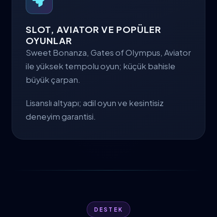
SLOT, AVIATOR VE POPÜLER
OYUNLAR
Sweet Bonanza, Gates of Olympus, Aviator
ile yüksek tempolu oyun; küçük bahisle
büyük çarpan.
Lisanslı altyapı; adil oyun ve kesintisiz
deneyim garantisi.
DESTEK