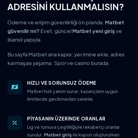
ADRESİNİ KULLANMALISIN?
Ödeme ve erişim güvenilirliği ön planda.
Matbet
güvenilir mi?
Evet; güncel
Matbet yeni giriş
ve
lisanslı yapıyla.
Bu sayfa Matbet ana kapısı; yer imine ekle, adres
karmaşası yaşama. Spor ve casino burada.
HIZLI VE SORUNSUZ ÖDEME
Matbet hızlı çekim sunar; kazançların uygun
limitlerde gecikmeden seninle.
PİYASANIN ÜZERİNDE ORANLAR
Lig ve turnuva çeşitliliğiyle rekabetçi oranlar
sunulur.
Matbet giriş
ile kupon oluştururken