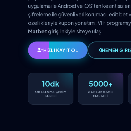
uygulama ile Android ve iOS'tan kesintisiz e
şifreleme ile güvenli veri koruması, edit bet
özellikleriyle kupon yönetimi, VIP programıyla
Matbet giriş
linkiyle siteye ulaş.
HIZLI KAYIT OL
HEMEN GİRİ
10dk
5000+
ORTALAMA ÇEKİM
GÜNLÜK BAHİS
SÜRESİ
MARKETİ