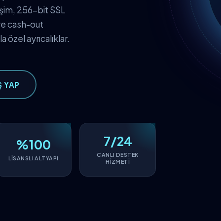
rişim, 256-bit SSL
 ve cash-out
 özel ayrıcalıklar.
Ş YAP
7/24
%100
CANLI DESTEK
LİSANSLI ALTYAPI
HİZMETİ