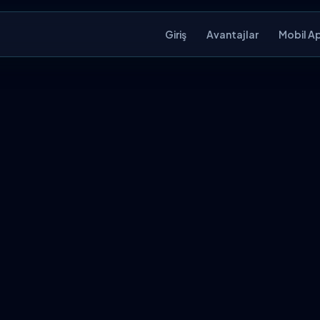
Giriş
Avantajlar
Mobil A