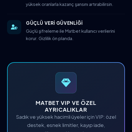
yüksek oranlarla kazanç şansını artırabilirsin.
GÜÇLÜ VERİ GÜVENLİĞİ
Güçlü şifreleme ile Matbet kullanıcı verilerini
korur. Gizlilik ön planda.
MATBET VIP VE ÖZEL
AYRICALIKLAR
Sadık ve yüksek hacimli üyeler için VIP: özel
destek, esnek limitler, kayıp iade,