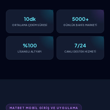
10dk
5000+
ORTALAMA ÇEKİM SÜRESİ
GÜNLÜK BAHİS MARKETİ
%100
7/24
LİSANSLI ALTYAPI
CANLI DESTEK HİZMETİ
MATBET MOBİL GİRİŞ VE UYGULAMA