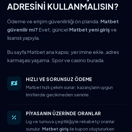
ADRESİNİ KULLANMALISIN?
Ödeme ve erişim güvenilirliği ön planda.
Matbet
güvenilir mi?
Evet; güncel
Matbet yeni giriş
ve
lisanslı yapıyla.
Bu sayfa Matbet ana kapısı; yer imine ekle, adres
karmaşası yaşama. Spor ve casino burada.
HIZLI VE SORUNSUZ ÖDEME
Matbet hızlı çekim sunar; kazançların uygun
limitlerde gecikmeden seninle.
PİYASANIN ÜZERİNDE ORANLAR
Lig ve turnuva çeşitliliğiyle rekabetçi oranlar
sunulur.
Matbet giriş
ile kupon oluştururken