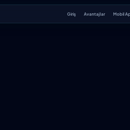
Giriş
Avantajlar
Mobil A