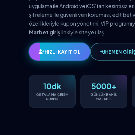
uygulama ile Android ve iOS'tan kesintisiz e
şifreleme ile güvenli veri koruması, edit bet
özellikleriyle kupon yönetimi, VIP programıyla
Matbet giriş
linkiyle siteye ulaş.
HIZLI KAYIT OL
HEMEN GİRİ
10dk
5000+
ORTALAMA ÇEKİM
GÜNLÜK BAHİS
SÜRESİ
MARKETİ