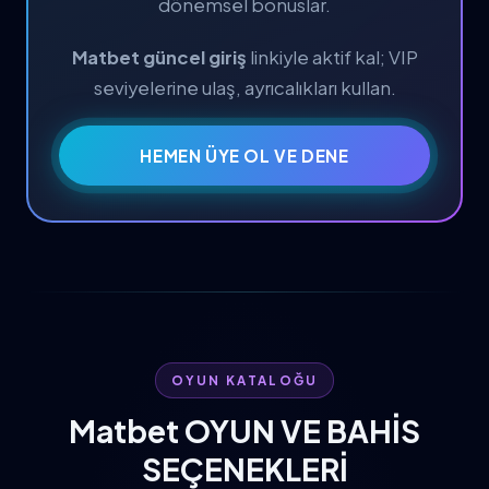
dönemsel bonuslar.
Matbet güncel giriş
linkiyle aktif kal; VIP
seviyelerine ulaş, ayrıcalıkları kullan.
HEMEN ÜYE OL VE DENE
OYUN KATALOĞU
Matbet OYUN VE BAHİS
SEÇENEKLERİ