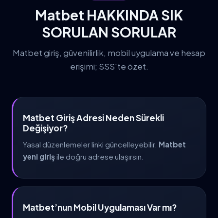
Matbet HAKKINDA SIK
SORULAN SORULAR
Matbet giriş, güvenilirlik, mobil uygulama ve hesap
erişimi; SSS'te özet.
Matbet Giriş Adresi Neden Sürekli
Değişiyor?
Yasal düzenlemeler linki güncelleyebilir.
Matbet
yeni giriş
ile doğru adrese ulaşırsın.
Matbet’nun Mobil Uygulaması Var mı?