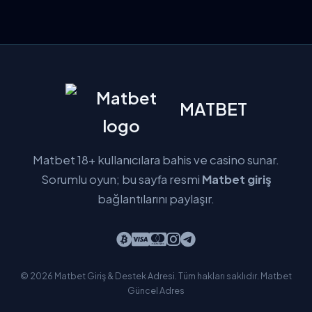
MATBET
Matbet 18+ kullanıcılara bahis ve casino sunar.
Sorumlu oyun; bu sayfa resmi
Matbet giriş
bağlantılarını paylaşır.
© 2026 Matbet Giriş & Destek Adresi. Tüm hakları saklıdır.
Matbet
Güncel Adres