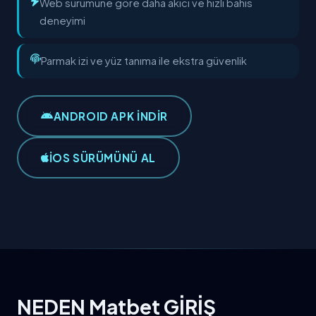
Web sürümüne göre daha akıcı ve hızlı bahis
deneyimi
Parmak izi ve yüz tanıma ile ekstra güvenlik
ANDROID APK İNDİR
IOS SÜRÜMÜNÜ AL
NEDEN Matbet GİRİŞ