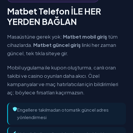
Matbet Telefon İLE HER
YERDEN BAĞLAN
Masaüstüne gerek yok:
Matbet mobil giriş
tüm
cihazlarda.
Matbet güncel giriş
linki her zaman
güncel, tek tıkla siteye gir.
Mobil uygulama ile kupon oluşturma, canlı oran
takibi ve casino oyunları daha akıcı. Özel
kampanyalar ve maç hatırlatıcıları için bildirimleri
aç; böylece fırsatları kaçırmazsın.
Engellere takılmadan otomatik güncel adres
yönlendirmesi