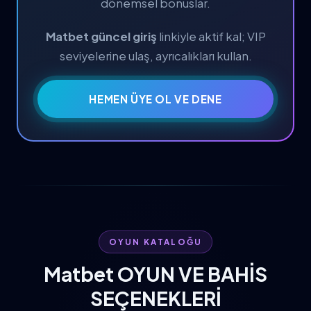
dönemsel bonuslar.
Matbet güncel giriş
linkiyle aktif kal; VIP
seviyelerine ulaş, ayrıcalıkları kullan.
HEMEN ÜYE OL VE DENE
OYUN KATALOĞU
Matbet OYUN VE BAHİS
SEÇENEKLERİ