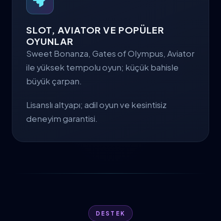
SLOT, AVIATOR VE POPÜLER
OYUNLAR
Sweet Bonanza, Gates of Olympus, Aviator
ile yüksek tempolu oyun; küçük bahisle
büyük çarpan.
Lisanslı altyapı; adil oyun ve kesintisiz
deneyim garantisi.
DESTEK