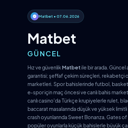
Matbet • 07.06.2026
Matbet
GÜNCEL
Hız ve güvenlik
Matbet
ile bir arada. Güncel 
garantisi; şeffaf çekim süreçleri, rekabetçi 
marketleri. Spor bahislerinde futbol, basket
e-spor için maç öncesi ve canlı bahis market
canlı casino'da Türkçe krupiyelerle rulet, bl
baccarat masalarında düşük ve yüksek limitli
crash oyunlarında Sweet Bonanza, Gates of 
popüler oyunlarla küçük bahislerle büyük çarp