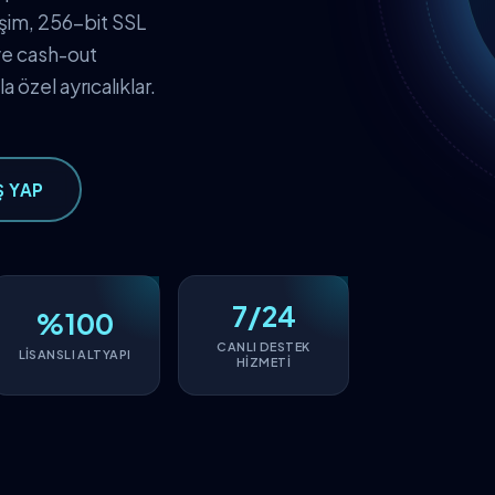
rişim, 256-bit SSL
 ve cash-out
 özel ayrıcalıklar.
Ş YAP
7/24
%100
CANLI DESTEK
LİSANSLI ALTYAPI
HİZMETİ