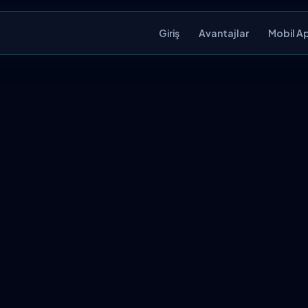
Giriş
Avantajlar
Mobil A