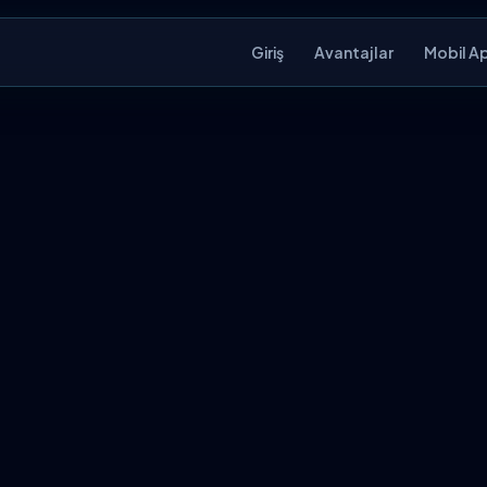
Giriş
Avantajlar
Mobil A