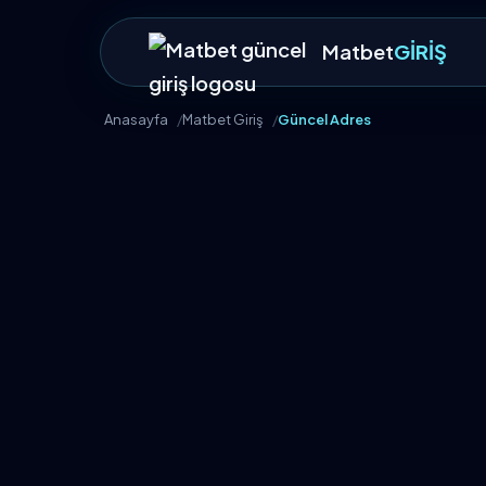
Matbet
GİRİŞ
Anasayfa
Matbet Giriş
Güncel Adres