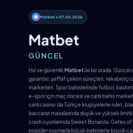
Matbet • 07.06.2026
Matbet
GÜNCEL
Hız ve güvenlik
Matbet
ile bir arada. Güncel 
garantisi; şeffaf çekim süreçleri, rekabetçi 
marketleri. Spor bahislerinde futbol, basket
e-spor için maç öncesi ve canlı bahis market
canlı casino'da Türkçe krupiyelerle rulet, bl
baccarat masalarında düşük ve yüksek limitli
crash oyunlarında Sweet Bonanza, Gates of 
popüler oyunlarla küçük bahislerle büyük çarp