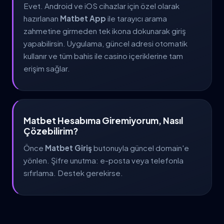
Evet. Android ve iOS cihazlar için özel olarak
hazırlanan
Matbet App
ile tarayıcı arama
zahmetine girmeden tek ikona dokunarak giriş
yapabilirsin. Uygulama, güncel adresi otomatik
kullanır ve tüm bahis ile casino içeriklerine tam
erişim sağlar.
Matbet Hesabıma Giremiyorum, Nasıl
Çözebilirim?
Önce
Matbet Giriş
butonuyla güncel domain'e
yönlen. Şifre unutma: e-posta veya telefonla
sıfırlama. Destek gerekirse.