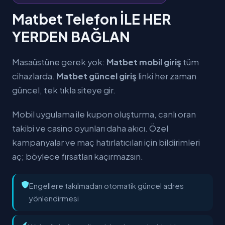
Matbet Telefon İLE HER
YERDEN BAĞLAN
Masaüstüne gerek yok:
Matbet mobil giriş
tüm
cihazlarda.
Matbet güncel giriş
linki her zaman
güncel, tek tıkla siteye gir.
Mobil uygulama ile kupon oluşturma, canlı oran
takibi ve casino oyunları daha akıcı. Özel
kampanyalar ve maç hatırlatıcıları için bildirimleri
aç; böylece fırsatları kaçırmazsın.
Engellere takılmadan otomatik güncel adres
yönlendirmesi