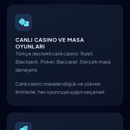
CANLI CASINO VE MASA
OYUNLARI
Türkçe destekli canlı casino: Rulet,
Blackjack, Poker, Baccarat. Gerçek masa
deneyimi.
Canlı casino masaları düşük ve yüksek
limitlerle; her oyuncuya uygun seçenek.