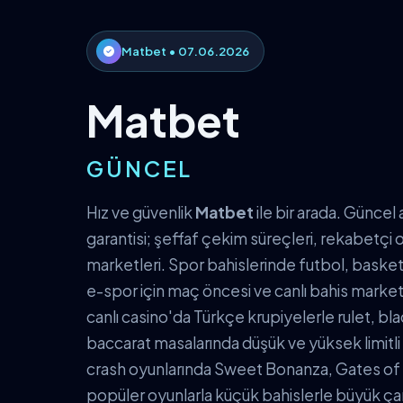
Matbet • 07.06.2026
Matbet
GÜNCEL
Hız ve güvenlik
Matbet
ile bir arada. Güncel 
garantisi; şeffaf çekim süreçleri, rekabetçi 
marketleri. Spor bahislerinde futbol, basket
e-spor için maç öncesi ve canlı bahis market
canlı casino'da Türkçe krupiyelerle rulet, bl
baccarat masalarında düşük ve yüksek limitli
crash oyunlarında Sweet Bonanza, Gates of 
popüler oyunlarla küçük bahislerle büyük çarp